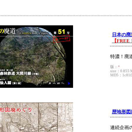
ド
日本の廃
【FREE
特濃！廃道
版：
*
size：0.855 
MD5：1c81f24
歴地形図
連続企画