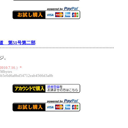
道 第51号第二部
ージ。
10.7.16.）*
 Mbytes
5e0d6a8bd54712eab4566d3a8b