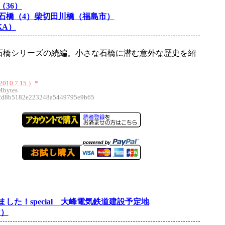
（36）
石橋（4）柴切田川橋（福島市）
KA）
石橋シリーズの続編。小さな石橋に潜む意外な歴史を紹
。
10.7.15.）*
Mbytes
8b5182e223248a5449795e9b65
した！special 大峰電気鉄道建設予定地
け）