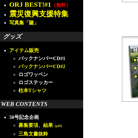
ORJ BEST!#1
（無料）
震災復興支援特集
写真集「隧」
グッズ
アイテム販売
バックナンバーCD#1
バックナンバーCD#2
ロゴワッペン
ロゴステッカー
柱本Tシャツ
WEB CONTENTS
50号記念企画
募集要項
、
結果
［pdf］
三島文書抜粋