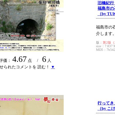
旧橋紀行
福島市の
（by TU
福島市の
介します
版：
第2版（20
size：7.837 
MD5：7b542d
4.67
6
評価：
点 /
人
せられたコメントを 読む！
▼
行ってきま
（by こ