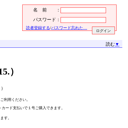
名 前 ：
パスワード：
読者登録する
/
パスワード忘れた…
読む
▼
15.）
. ）
をご利用ください。
トカード支払いで１号ご購入できます。
ります。