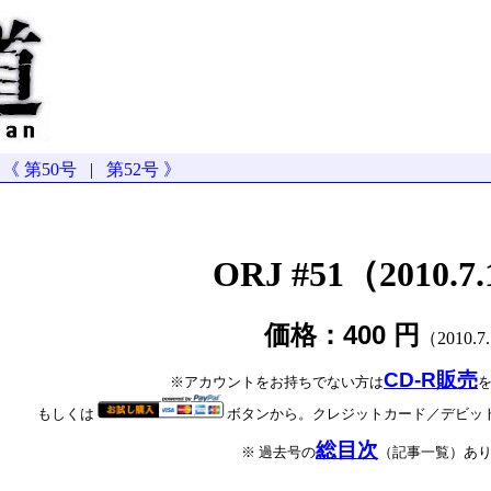
《 第50号
|
第52号 》
ORJ #51（2010.7.
価格：400 円
（2010.7
CD-R販売
※アカウントをお持ちでない方は
もしくは
ボタンから。クレジットカード／デビッ
総目次
※ 過去号の
（記事一覧）あ