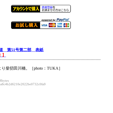
道 第51号第二部 表紙
！】
り柴切田川橋。［photo：TUKA］
Mbytes
8c4b2d6210e2022be0732c0fa9