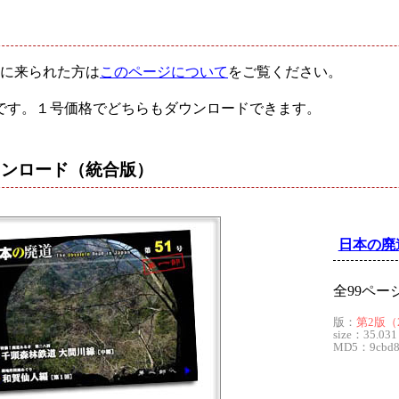
に来られた方は
このページについて
をご覧ください。
です。１号価格でどちらもダウンロードできます。
ウンロード
（統合版）
日本の廃
全99ペー
版：
第2版（20
size：35.031
MD5：9cbd88