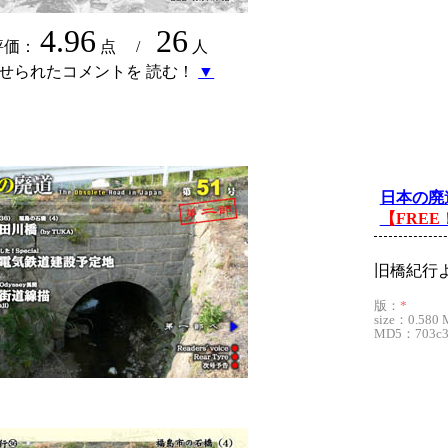
4.96
26
評価：
点 /
人
せられたコメントを 読む！
▼
日本の廃
【FREE
旧橋紀行よ
版：
*
size：0.580 
MD5：703c3a