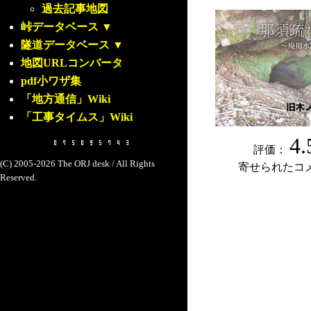
過去記事地図
峠データベース
▼
隧道データベース
▼
地図URLコンバータ
pdf小ワザ集
「地方通信」Wiki
「工事タイムス」Wiki
4.
評価：
(C) 2005-2026 The ORJ desk / All Rights
寄せられたコ
Reserved.