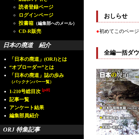
読者登録ページ
ログインページ
おしらせ
投書箱
（編集部へのメール）
CD-R販売
●
初めてこのページ
日本の廃道 紹介
全編一括ダ
「日本の廃道」(ORJ)とは
“オブローダー”とは
「日本の廃道」誌の歩み
（バックナンバー一覧）
[pdf]
1-210号総目次
記事一覧
アンケート結果
編集部員紹介
ORJ 特集記事