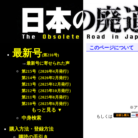
このページについて
最新号
(第216号)
→
最新号に寄せられた声
第215号（2026年4月発行）
第214号（2026年2月発行）
第213号（2025年12月発行）
第212号（2025年10月発行）
第211号（2025年8月発行）
第210号（2025年6月発行）
※ア
もっと見る
▼
もしくは
中身検索
購入方法・登録方法
購読の手引き