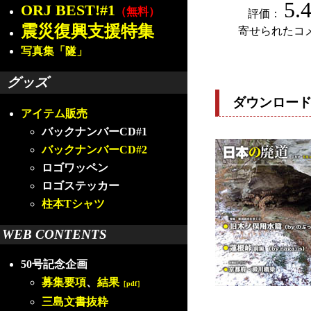
5.
ORJ BEST!#1
（無料）
評価：
震災復興支援特集
寄せられたコ
写真集「隧」
グッズ
ダウンロー
アイテム販売
バックナンバーCD#1
バックナンバーCD#2
ロゴワッペン
ロゴステッカー
柱本Tシャツ
WEB CONTENTS
50号記念企画
募集要項
、
結果
［pdf］
三島文書抜粋