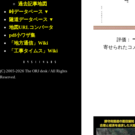
過去記事地図
峠データベース
▼
隧道データベース
▼
地図URLコンバータ
pdf小ワザ集
評価：
「地方通信」Wiki
寄せられたコ
「工事タイムス」Wiki
(C) 2005-2026 The ORJ desk / All Rights
Reserved.