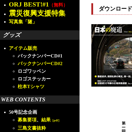
ORJ BEST!#1
（無料）
ダウンロー
震災復興支援特集
写真集「隧」
グッズ
アイテム販売
バックナンバーCD#1
バックナンバーCD#2
ロゴワッペン
ロゴステッカー
柱本Tシャツ
WEB CONTENTS
50号記念企画
募集要項
、
結果
［pdf］
三島文書抜粋