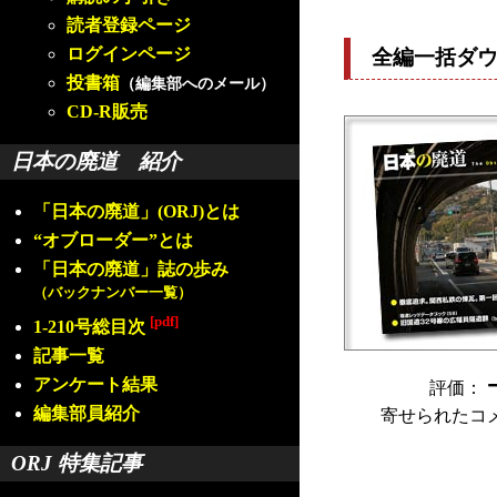
読者登録ページ
ログインページ
全編一括ダ
投書箱
（編集部へのメール）
CD-R販売
日本の廃道 紹介
「日本の廃道」(ORJ)とは
“オブローダー”とは
「日本の廃道」誌の歩み
（バックナンバー一覧）
[pdf]
1-210号総目次
記事一覧
アンケート結果
評価：
編集部員紹介
寄せられたコ
ORJ 特集記事