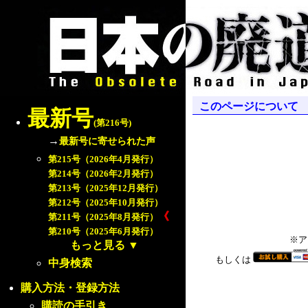
このページについて
最新号
(第216号)
→
最新号に寄せられた声
第215号（2026年4月発行）
第214号（2026年2月発行）
第213号（2025年12月発行）
第212号（2025年10月発行）
《
第211号（2025年8月発行）
第210号（2025年6月発行）
※ア
もっと見る
▼
もしくは
中身検索
購入方法・登録方法
購読の手引き