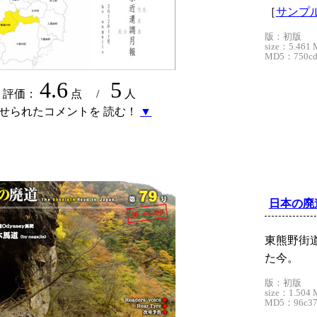
［
サンプル
版：初版
size：5.461 
MD5：750cdc
4.6
5
評価：
点 /
人
せられたコメントを 読む！
▼
日本の廃
東熊野街道
た今。
版：初版
size：1.504 
MD5：96c377