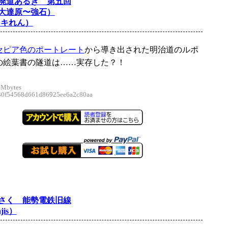
廃道あるき 第五回
大達原〜強石）
ッキれん）
セピア色のポートレート
から導き出された明治道のルポ
の絵葉書の隧道は……実存した？！
 Mbytes
f54568d661d86925ee6a2c80aa
さく 能勢電鉄旧線
jis）