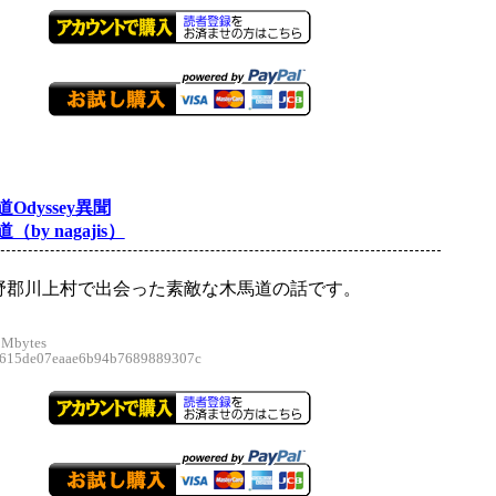
Odyssey異聞
by nagajis）
野郡川上村で出会った素敵な木馬道の話です。
 Mbytes
15de07eaae6b94b7689889307c