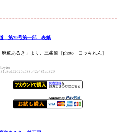
道 第79号第一部 表紙
廃道あるき」より、三峯道［photo：ヨッキれん］
Mbytes
1c8ed52625a588b42e481ad329