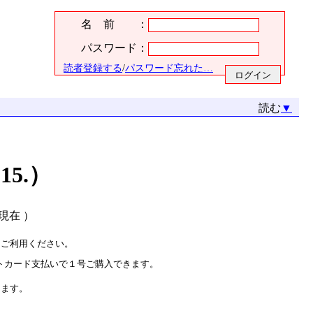
名 前 ：
パスワード：
読者登録する
/
パスワード忘れた…
読む
▼
.15.）
5.現在 ）
をご利用ください。
トカード支払いで１号ご購入できます。
ります。