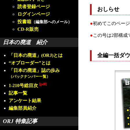
読者登録ページ
おしらせ
ログインページ
投書箱
（編集部へのメール）
●
初めてこのページ
CD-R販売
●
この号は2部構成
日本の廃道 紹介
全編一括ダ
「日本の廃道」(ORJ)とは
“オブローダー”とは
「日本の廃道」誌の歩み
（バックナンバー一覧）
[pdf]
1-210号総目次
記事一覧
アンケート結果
編集部員紹介
ORJ 特集記事