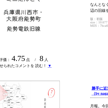
なんとな
辺の旧線
版：初版
size：10.677
MD5：7bca6c
4.75
8
評価：
点 /
人
せられたコメントを 読む！
▼
勝手に近遺
（by naga
月報。今