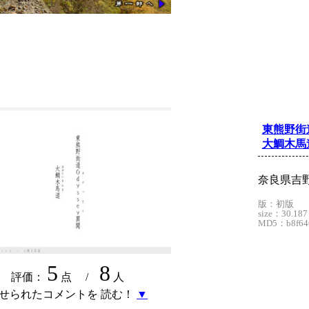
東熊野街道
大鯛木馬道（
奈良県吉
版：初版
size：30.187
MD5：b8f646
5
8
評価：
点 /
人
せられたコメントを 読む！
▼