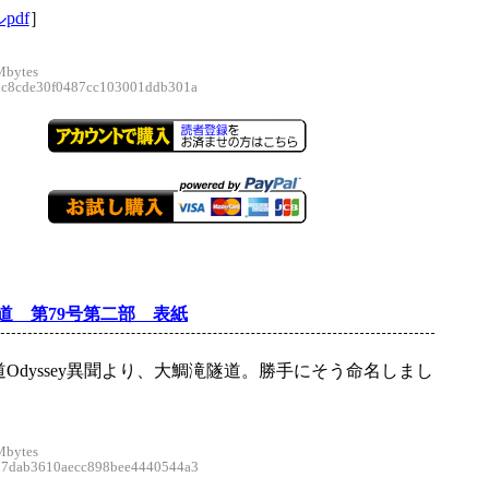
pdf
］
Mbytes
8cde30f0487cc103001ddb301a
道 第79号第二部 表紙
Odyssey異聞より、大鯛滝隧道。勝手にそう命名しまし
Mbytes
dab3610aecc898bee4440544a3