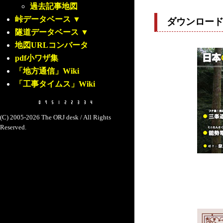
過去記事地図
峠データベース
▼
ダウンロー
隧道データベース
▼
地図URLコンバータ
pdf小ワザ集
「地方通信」Wiki
「工事タイムス」Wiki
(C) 2005-2026 The ORJ desk / All Rights
Reserved.