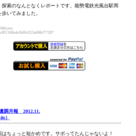
く探索のなんとなくレポートです。能勢電鉄光風台駅周
を歩いてみました。
 Mbytes
f01168a4c8d0c023a69bf77287
調月報 2012.11.
jis）
回はちょっと短かめです。サボってたんじゃないよ！