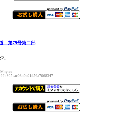
道 第79号第二部
ージ。
 Mbytes
6b805eac03b0a91d56a7068347