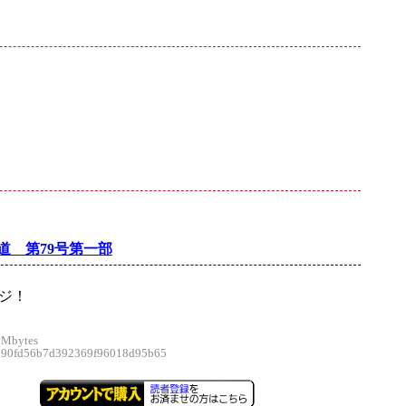
道 第79号第一部
ージ！
 Mbytes
0fd56b7d392369f96018d95b65