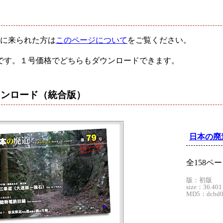
に来られた方は
このページについて
をご覧ください。
です。１号価格でどちらもダウンロードできます。
ウンロード
（統合版）
日本の廃
全158ペ
版：初版
size：36.401
MD5：dcbd09