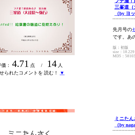
プチ濃！
三峯道（
（by ヨ
先月号の
です。あ
版：初版
size：18.229
MD5：581030
4.71
14
評価：
点 /
人
せられたコメントを 読む！
▼
ミニたん
（by naga