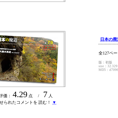
日本の廃
全127ペ
版：初版
size：32.329
MD5：d70966
4.29
7
評価：
点 /
人
せられたコメントを 読む！
▼