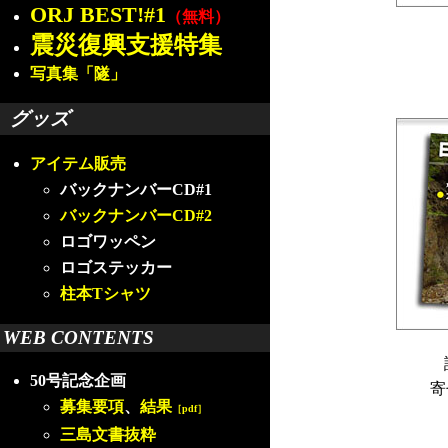
ORJ BEST!#1
（無料）
震災復興支援特集
写真集「隧」
グッズ
アイテム販売
バックナンバーCD#1
バックナンバーCD#2
ロゴワッペン
ロゴステッカー
柱本Tシャツ
WEB CONTENTS
50号記念企画
寄
募集要項
、
結果
［pdf］
三島文書抜粋