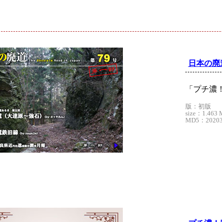
ド
日本の廃
「プチ濃！
版：初版
size：1.463 
MD5：202033