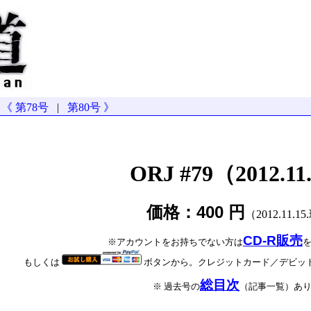
《 第78号
|
第80号 》
ORJ #79（2012.11
価格：400 円
（2012.11.1
CD-R販売
※アカウントをお持ちでない方は
もしくは
ボタンから。クレジットカード／デビッ
総目次
※ 過去号の
（記事一覧）あ