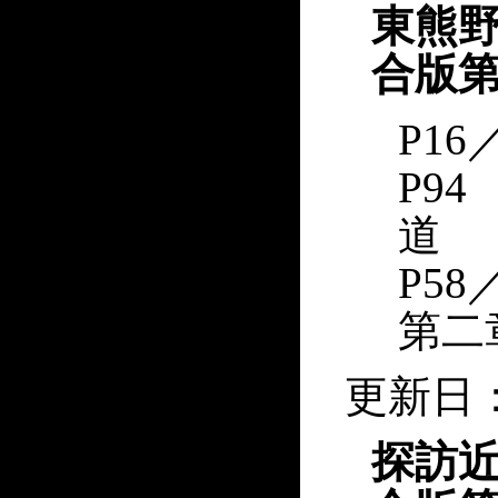
東熊野
合版第
P16
P9
道
P5
第二
更新日：2
探訪近