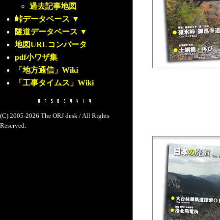
過去記事地図
峠データベース
▼
隧道データベース
▼
地図URLコンバータ
pdf小ワザ集
「地方通信」Wiki
「工事タイムス」Wiki
(C) 2005-2026 The ORJ desk / All Rights
Reserved.