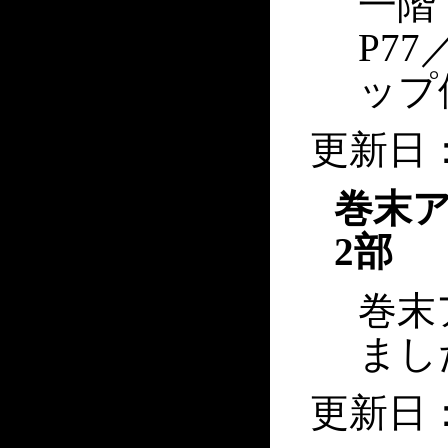
一階
P7
ップ
更新日：2
巻末
2部
巻末
まし
更新日：2