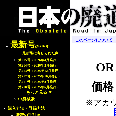
このページについて
最新号
(第216号)
→
最新号に寄せられた声
第215号（2026年4月発行）
ORJ
第214号（2026年2月発行）
第213号（2025年12月発行）
第212号（2025年10月発行）
第211号（2025年8月発行）
価格
第210号（2025年6月発行）
もっと見る
▼
中身検索
※アカ
購入方法・登録方法
購読の手引き