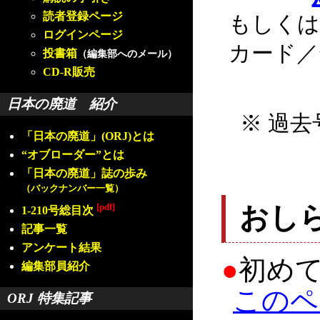
読者登録ページ
もしくは
ログインページ
カード／
投書箱
（編集部へのメール）
CD-R販売
日本の廃道 紹介
※ 過去
「日本の廃道」(ORJ)とは
“オブローダー”とは
「日本の廃道」誌の歩み
（バックナンバー一覧）
[pdf]
おし
1-210号総目次
記事一覧
アンケート結果
●
初め
編集部員紹介
このペ
ORJ 特集記事