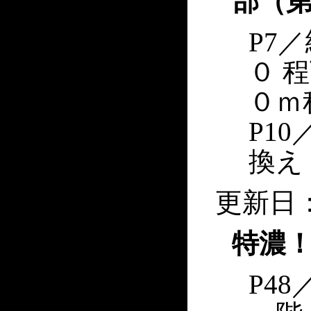
部（第
P7
０ 
０ｍ
P1
換え
更新日：2
特濃
P4