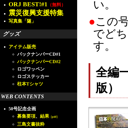
い。
ORJ BEST!#1
（無料）
震災復興支援特集
●
この
写真集「隧」
でどち
グッズ
す。
アイテム販売
バックナンバーCD#1
バックナンバーCD#2
全編
ロゴワッペン
ロゴステッカー
版）
柱本Tシャツ
WEB CONTENTS
50号記念企画
募集要項
、
結果
［pdf］
三島文書抜粋