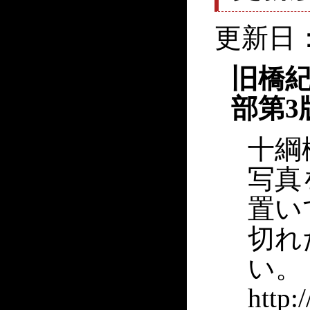
更新日：
旧橋紀
部第3
十綱
写真
置い
切れ
い。
http: