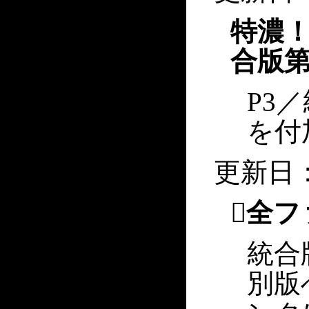
特濃！
合版第
P3
を付
更新日：2
￿全フ
統合
別版