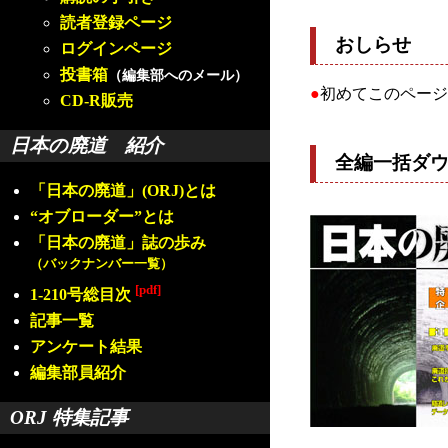
読者登録ページ
おしらせ
ログインページ
投書箱
（編集部へのメール）
●
初めてこのページ
CD-R販売
日本の廃道 紹介
全編一括ダ
「日本の廃道」(ORJ)とは
“オブローダー”とは
「日本の廃道」誌の歩み
（バックナンバー一覧）
[pdf]
1-210号総目次
記事一覧
アンケート結果
編集部員紹介
ORJ 特集記事