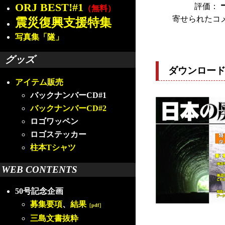
ORJ BEST!#1
評価：
（無料）
寄せられたコ
震災復興支援特集
写真集「隧」
グッズ
ダウンロー
アイテム販売
バックナンバーCD#1
バックナンバーCD#2
ロゴワッペン
ロゴステッカー
柱本Tシャツ
WEB CONTENTS
50号記念企画
募集要項
、
結果
［pdf］
三島文書抜粋