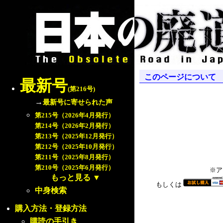
このページについて
最新号
(第216号)
→
最新号に寄せられた声
第215号（2026年4月発行）
第214号（2026年2月発行）
第213号（2025年12月発行）
第212号（2025年10月発行）
第211号（2025年8月発行）
第210号（2025年6月発行）
※ア
もっと見る
▼
もしくは
中身検索
購入方法・登録方法
購読の手引き