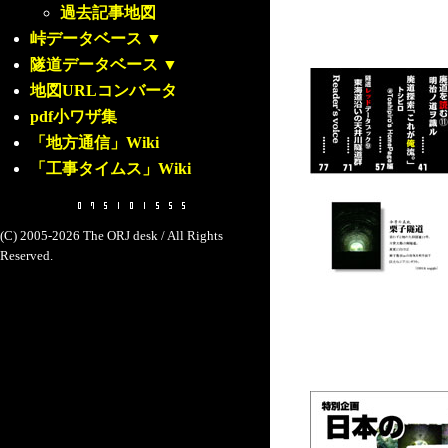
過去記事地図
峠データベース
▼
隧道データベース
▼
地図URLコンバータ
pdf小ワザ集
「地方通信」Wiki
「工事タイムス」Wiki
(C) 2005-2026 The ORJ desk / All Rights
Reserved.