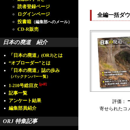
読者登録ページ
ログインページ
全編一括ダ
投書箱
（編集部へのメール）
CD-R販売
日本の廃道 紹介
「日本の廃道」(ORJ)とは
“オブローダー”とは
「日本の廃道」誌の歩み
（バックナンバー一覧）
[pdf]
1-210号総目次
記事一覧
アンケート結果
評価：
編集部員紹介
寄せられたコ
ORJ 特集記事