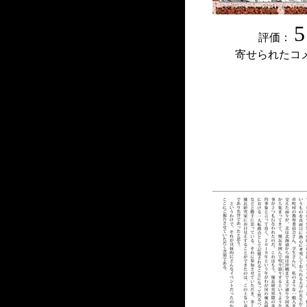
5
評価：
寄せられたコ