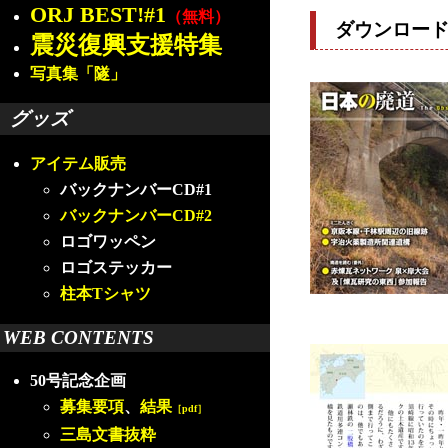
ORJ BEST!#1
（無料）
ダウンロー
震災復興支援特集
写真集「隧」
グッズ
アイテム販売
バックナンバーCD#1
バックナンバーCD#2
ロゴワッペン
ロゴステッカー
柱本Tシャツ
WEB CONTENTS
50号記念企画
募集要項
、
結果
［pdf］
三島文書抜粋