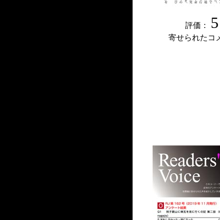
5
評価：
寄せられたコ