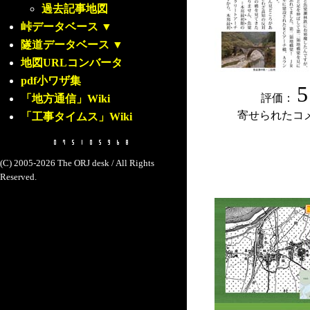
過去記事地図
峠データベース
▼
隧道データベース
▼
地図URLコンバータ
pdf小ワザ集
5
評価：
「地方通信」Wiki
寄せられたコ
「工事タイムス」Wiki
(C) 2005-2026 The ORJ desk / All Rights
Reserved.