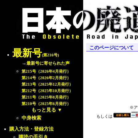
このページについて
最新号
(第216号)
→
最新号に寄せられた声
第215号（2026年4月発行）
第214号（2026年2月発行）
第213号（2025年12月発行）
第212号（2025年10月発行）
第211号（2025年8月発行）
第210号（2025年6月発行）
※ア
もっと見る
▼
もしくは
中身検索
購入方法・登録方法
購読の手引き