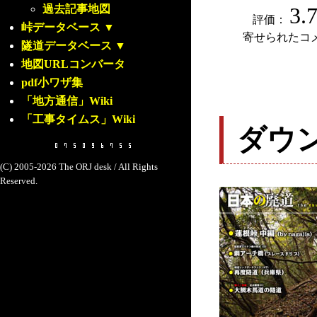
過去記事地図
3.
評価：
峠データベース
▼
寄せられたコ
隧道データベース
▼
地図URLコンバータ
pdf小ワザ集
「地方通信」Wiki
「工事タイムス」Wiki
ダウ
(C) 2005-2026 The ORJ desk / All Rights
Reserved.