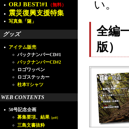
い。
ORJ BEST!#1
（無料）
震災復興支援特集
写真集「隧」
全編
グッズ
版）
アイテム販売
バックナンバーCD#1
バックナンバーCD#2
ロゴワッペン
ロゴステッカー
柱本Tシャツ
WEB CONTENTS
50号記念企画
募集要項
、
結果
［pdf］
三島文書抜粋