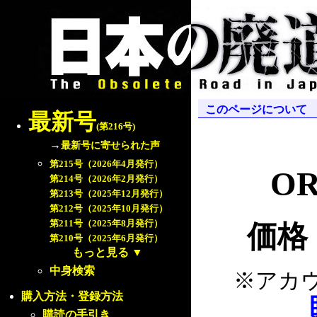
このページについて
最新号
(第216号)
→
最新号に寄せられた声
第215号（2026年4月発行）
OR
第214号（2026年2月発行）
第213号（2025年12月発行）
第212号（2025年10月発行）
第211号（2025年8月発行）
価格：
第210号（2025年6月発行）
もっと見る
▼
中身検索
※アカ
購入方法・登録方法
購読の手引き