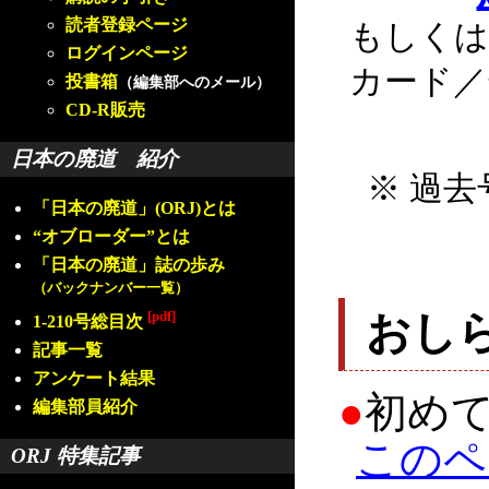
読者登録ページ
もしくは
ログインページ
カード／
投書箱
（編集部へのメール）
CD-R販売
日本の廃道 紹介
※ 過去
「日本の廃道」(ORJ)とは
“オブローダー”とは
「日本の廃道」誌の歩み
（バックナンバー一覧）
[pdf]
おし
1-210号総目次
記事一覧
アンケート結果
●
初め
編集部員紹介
このペ
ORJ 特集記事