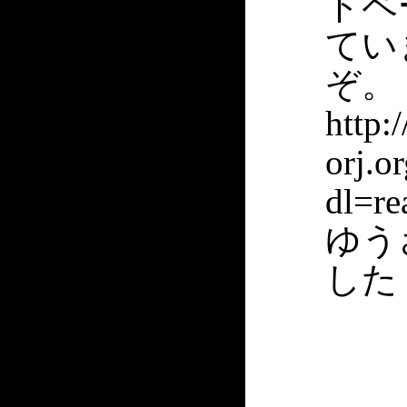
ドペ
てい
ぞ。
http:
orj.o
dl=re
ゆう
した