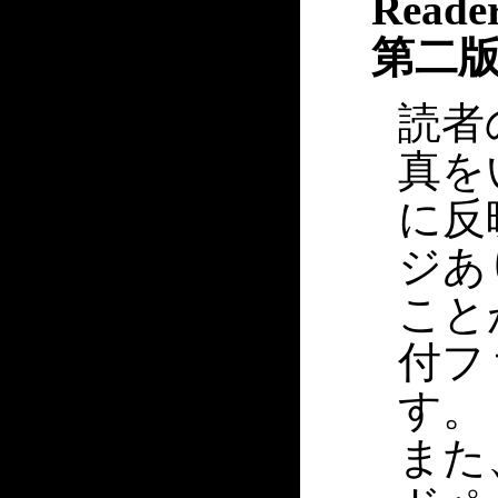
Reade
第二
読者
真を
に反
ジあ
こと
付フ
す。
また