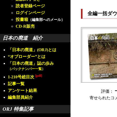
読者登録ページ
ログインページ
全編一括ダ
投書箱
（編集部へのメール）
CD-R販売
日本の廃道 紹介
「日本の廃道」(ORJ)とは
“オブローダー”とは
「日本の廃道」誌の歩み
（バックナンバー一覧）
[pdf]
1-210号総目次
記事一覧
アンケート結果
評価：
編集部員紹介
寄せられたコ
ORJ 特集記事