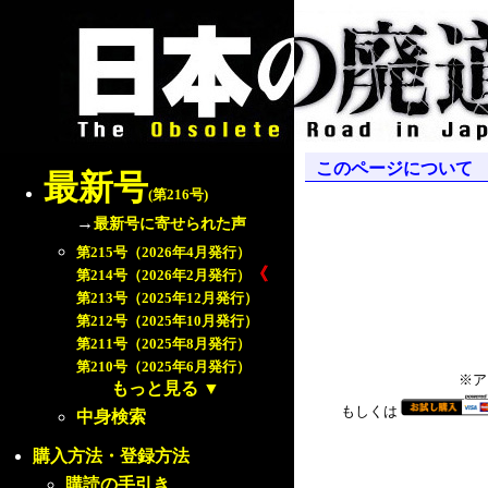
このページについて
最新号
(第216号)
→
最新号に寄せられた声
第215号（2026年4月発行）
《
第214号（2026年2月発行）
第213号（2025年12月発行）
第212号（2025年10月発行）
第211号（2025年8月発行）
第210号（2025年6月発行）
※ア
もっと見る
▼
もしくは
中身検索
購入方法・登録方法
購読の手引き