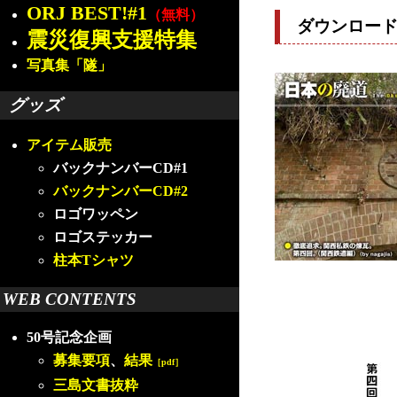
ORJ BEST!#1
（無料）
ダウンロー
震災復興支援特集
写真集「隧」
グッズ
アイテム販売
バックナンバーCD#1
バックナンバーCD#2
ロゴワッペン
ロゴステッカー
柱本Tシャツ
WEB CONTENTS
50号記念企画
募集要項
、
結果
［pdf］
三島文書抜粋