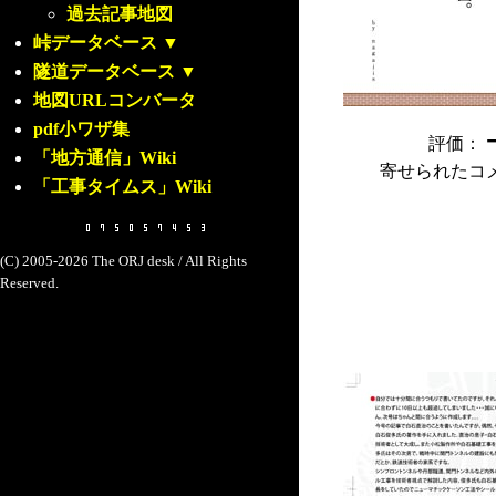
過去記事地図
峠データベース
▼
隧道データベース
▼
地図URLコンバータ
pdf小ワザ集
評価：
「地方通信」Wiki
寄せられたコ
「工事タイムス」Wiki
(C) 2005-2026 The ORJ desk / All Rights
Reserved.