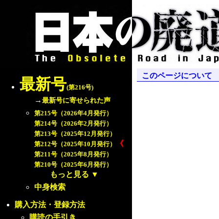
このページについて
最新号
(第216号)
→
最新号に寄せられた声
第215号（2026年4月発行）
第214号（2026年2月発行）
第213号（2025年12月発行）
《
第212号（2025年10月発行）
第211号（2025年8月発行）
第210号（2025年6月発行）
もっと見る
▼
中身検索
購入方法・登録方法
購読の手引き