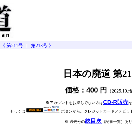
《 第211号
|
第213号 》
日本の廃道 第21
価格：400 円
（2025.10
CD-R販売
※アカウントをお持ちでない方は
もしくは
ボタンから。クレジットカード／デビッ
総目次
※ 過去号の
（記事一覧）あ