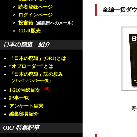
読者登録ページ
全編一括ダ
ログインページ
投書箱
（編集部へのメール）
CD-R販売
日本の廃道 紹介
「日本の廃道」(ORJ)とは
“オブローダー”とは
「日本の廃道」誌の歩み
（バックナンバー一覧）
[pdf]
1-210号総目次
記事一覧
アンケート結果
寄
編集部員紹介
ORJ 特集記事