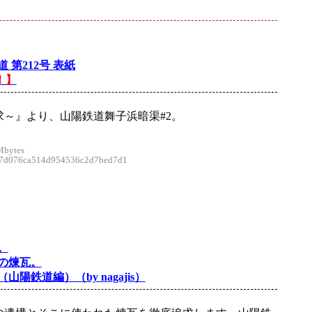
 第212号 表紙
！】
求～』より、山陽鉄道舞子浜暗渠#2。
Mbytes
d076ca514d954536c2d7bed7d1
。
の煉瓦。
山陽鉄道編）（by nagajis）