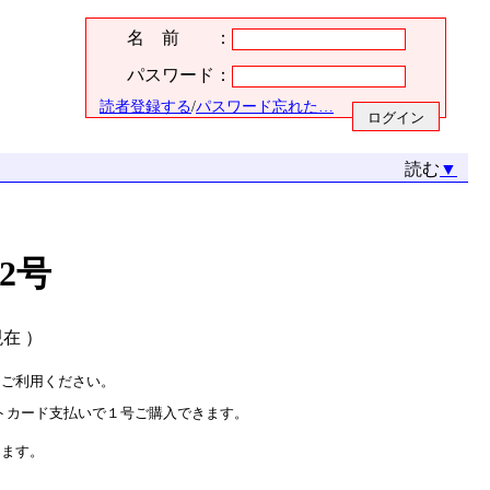
名 前 ：
パスワード：
読者登録する
/
パスワード忘れた…
読む
▼
2号
.現在 ）
をご利用ください。
トカード支払いで１号ご購入できます。
ります。