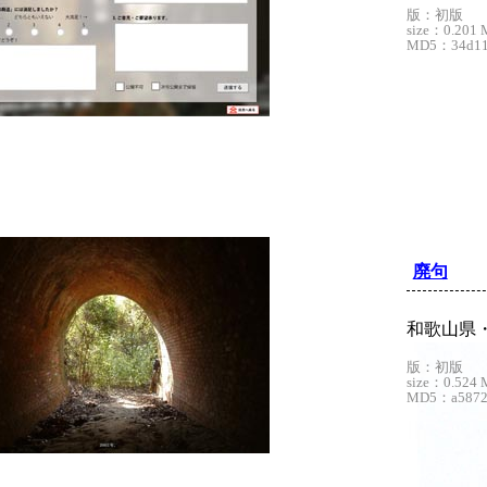
版：初版
size：0.201 
MD5：34d114
廃句
和歌山県
版：初版
size：0.524 
MD5：a58728