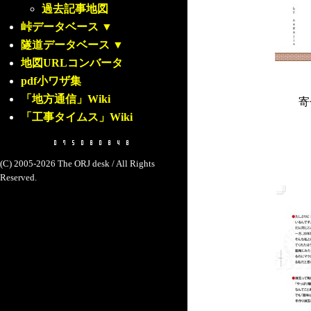
過去記事地図
峠データベース
▼
隧道データベース
▼
地図URLコンバータ
pdf小ワザ集
「地方通信」Wiki
寄
「工事タイムス」Wiki
(C) 2005-2026 The ORJ desk / All Rights
Reserved.