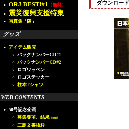
ダウンロー
ORJ BEST!#1
（無料）
震災復興支援特集
写真集「隧」
グッズ
アイテム販売
バックナンバーCD#1
バックナンバーCD#2
ロゴワッペン
ロゴステッカー
柱本Tシャツ
WEB CONTENTS
50号記念企画
募集要項
、
結果
［pdf］
三島文書抜粋