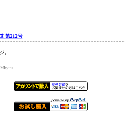
 第212号
ージ。
 Mbytes