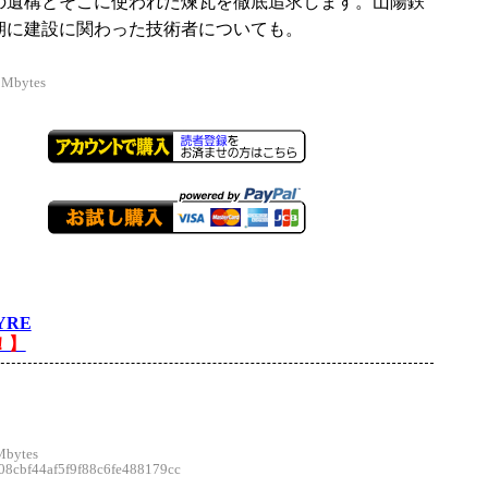
の遺構とそこに使われた煉瓦を徹底追求します。山陽鉄
期に建設に関わった技術者についても。
 Mbytes
YRE
！】
。
Mbytes
cbf44af5f9f88c6fe488179cc