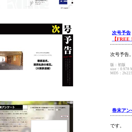
次号予告
【FREE
次号予告
版：初版
size：0.978 
MD5：2b223e
巻末アン
です。