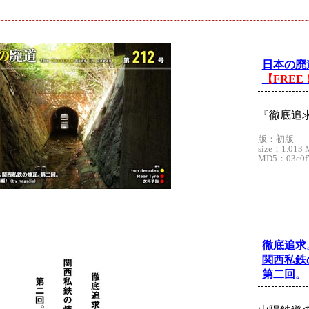
ド
日本の廃道
【FREE
『徹底追
版：初版
size：1.013 
MD5：03c0f7
徹底追求
関西私鉄
第二回。（