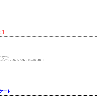
！】
。
Mbytes
ba26ce5993c40bbcf69d63485d
ケート