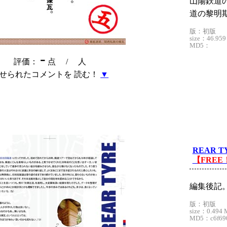
山陽鉄道
道の黎明
版：初版
size：46.959
MD5：
-
評価：
点 /
人
せられたコメントを 読む！
▼
REAR T
【FREE
編集後記
版：初版
size：0.494 
MD5：c6f6908