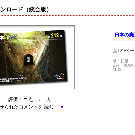
ウンロード
（統合版）
日本の廃道
全129ペ
版：初版
size：49.696
MD5：
-
評価：
点 /
人
せられたコメントを 読む！
▼