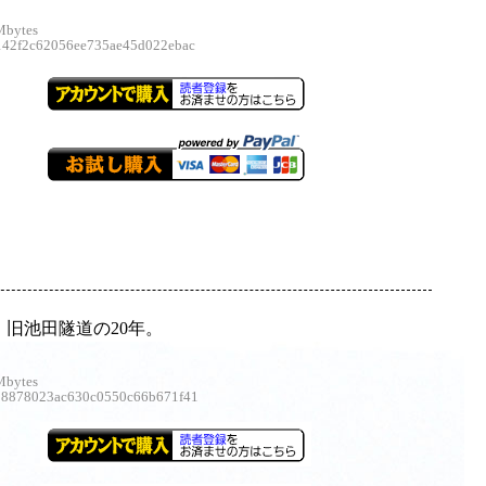
Mbytes
2f2c62056ee735ae45d022ebac
・旧池田隧道の20年。
Mbytes
878023ac630c0550c66b671f41