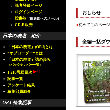
読者登録ページ
ログインページ
おしらせ
投書箱
（編集部へのメール）
CD-R販売
●
初めてこのページ
日本の廃道 紹介
全編一括ダ
「日本の廃道」(ORJ)とは
“オブローダー”とは
「日本の廃道」誌の歩み
（バックナンバー一覧）
[pdf]
1-210号総目次
記事一覧
アンケート結果
編集部員紹介
ORJ 特集記事