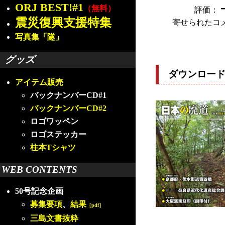
ORJ BEST!#1
（無料）
評価：
震災復興支援特集
寄せられたコ
写真集「隧」
グッズ
ダウンロー
アイテム販売
バックナンバーCD#1
バックナンバーCD#2
ロゴワッペン
ロゴステッカー
柱本Tシャツ
WEB CONTENTS
50号記念企画
募集要項
、
結果
［pdf］
三島文書抜粋