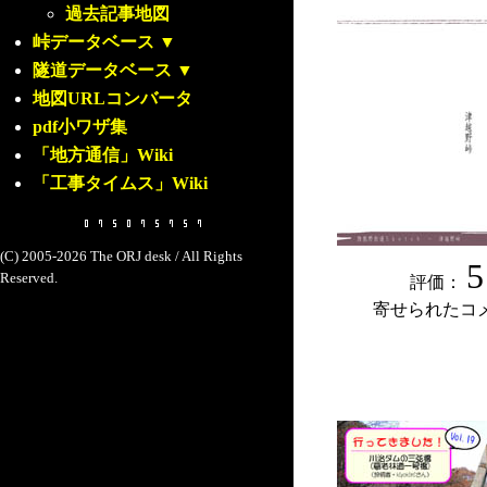
過去記事地図
峠データベース
▼
隧道データベース
▼
地図URLコンバータ
pdf小ワザ集
「地方通信」Wiki
「工事タイムス」Wiki
(C) 2005-2026 The ORJ desk / All Rights
5
Reserved.
評価：
寄せられたコ