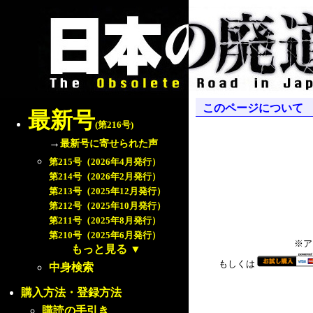
このページについて
最新号
(第216号)
→
最新号に寄せられた声
第215号（2026年4月発行）
第214号（2026年2月発行）
第213号（2025年12月発行）
第212号（2025年10月発行）
第211号（2025年8月発行）
第210号（2025年6月発行）
※ア
もっと見る
▼
もしくは
中身検索
購入方法・登録方法
購読の手引き