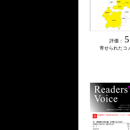
5
評価：
寄せられたコ