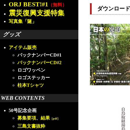
ORJ BEST!#1
（無料）
ダウンロー
震災復興支援特集
写真集「隧」
グッズ
アイテム販売
バックナンバーCD#1
バックナンバーCD#2
ロゴワッペン
ロゴステッカー
柱本Tシャツ
WEB CONTENTS
50号記念企画
募集要項
、
結果
［pdf］
三島文書抜粋