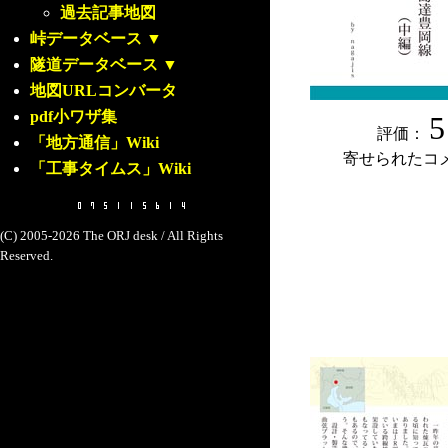
過去記事地図
峠データベース
▼
隧道データベース
▼
地図URLコンバータ
pdf小ワザ集
5
評価：
「地方通信」Wiki
寄せられたコ
「工事タイムス」Wiki
(C) 2005-2026 The ORJ desk / All Rights
Reserved.