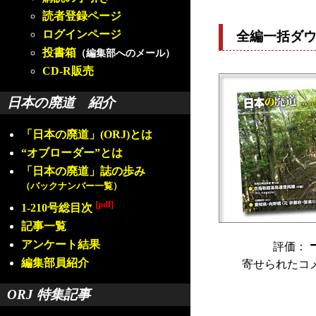
読者登録ページ
ログインページ
全編一括ダ
投書箱
（編集部へのメール）
CD-R販売
日本の廃道 紹介
「日本の廃道」(ORJ)とは
“オブローダー”とは
「日本の廃道」誌の歩み
（バックナンバー一覧）
[pdf]
1-210号総目次
記事一覧
アンケート結果
評価：
編集部員紹介
寄せられたコ
ORJ 特集記事