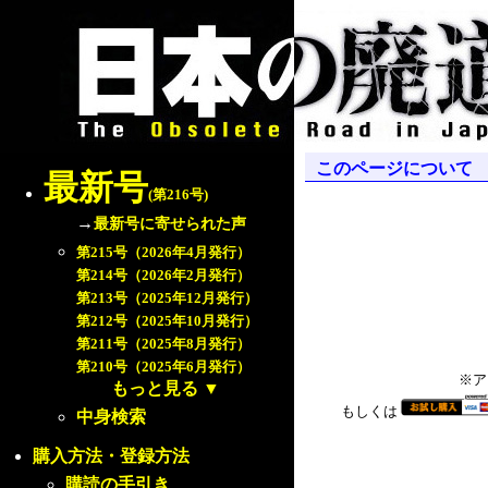
このページについて
最新号
(第216号)
→
最新号に寄せられた声
第215号（2026年4月発行）
第214号（2026年2月発行）
第213号（2025年12月発行）
第212号（2025年10月発行）
第211号（2025年8月発行）
第210号（2025年6月発行）
※ア
もっと見る
▼
もしくは
中身検索
購入方法・登録方法
購読の手引き