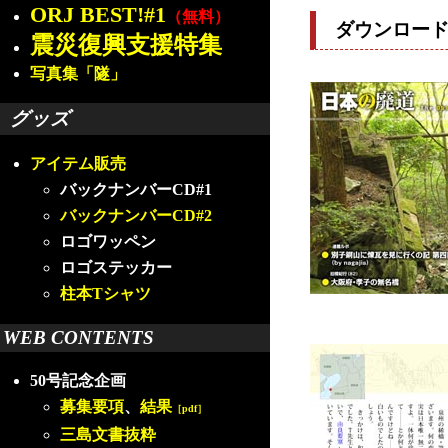
ORJ BEST!#1
（無料）
ダウンロー
震災復興支援特集
写真集「隧」
グッズ
アイテム販売
バックナンバーCD#1
バックナンバーCD#2
ロゴワッペン
ロゴステッカー
柱本Tシャツ
WEB CONTENTS
50号記念企画
募集要項
、
結果
［pdf］
三島文書抜粋