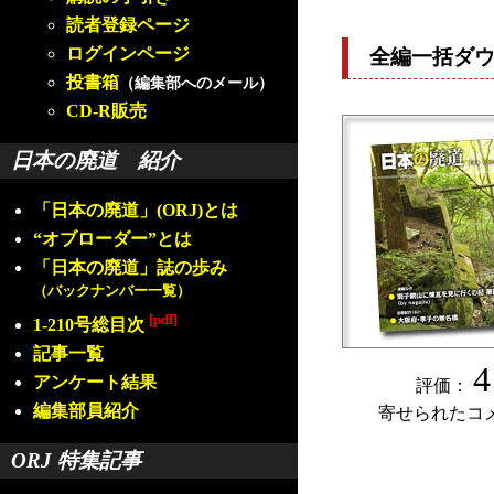
読者登録ページ
ログインページ
全編一括ダ
投書箱
（編集部へのメール）
CD-R販売
日本の廃道 紹介
「日本の廃道」(ORJ)とは
“オブローダー”とは
「日本の廃道」誌の歩み
（バックナンバー一覧）
[pdf]
1-210号総目次
記事一覧
4
アンケート結果
評価：
編集部員紹介
寄せられたコ
ORJ 特集記事