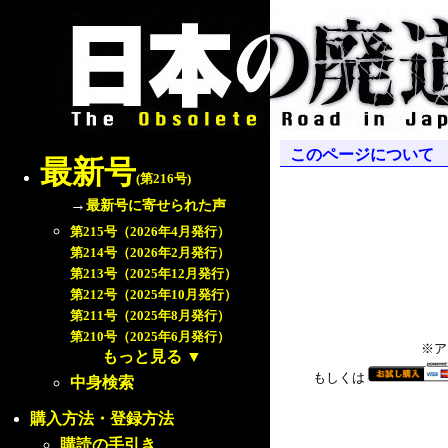
このページについて
最新号
(第216号)
→
最新号に寄せられた声
第215号（2026年4月発行）
第214号（2026年2月発行）
第213号（2025年12月発行）
第212号（2025年10月発行）
第211号（2025年8月発行）
第210号（2025年6月発行）
※ア
もっと見る
▼
もしくは
中身検索
購入方法・登録方法
購読の手引き