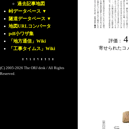
過去記事地図
峠データベース
▼
隧道データベース
▼
地図URLコンバータ
pdf小ワザ集
4
評価：
「地方通信」Wiki
寄せられたコ
「工事タイムス」Wiki
(C) 2005-2026 The ORJ desk / All Rights
Reserved.