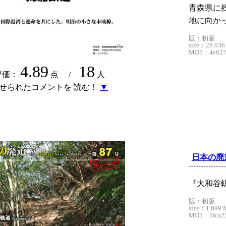
青森県に
地に向か
版：初版
size：28.036
MD5：4e6279
4.89
18
評価：
点 /
人
せられたコメントを 読む！
▼
日本の廃
『大和谷
版：初版
size：1.699 
MD5：5fca25