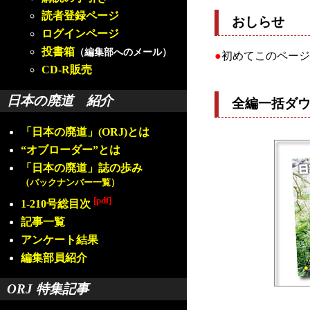
読者登録ページ
おしらせ
ログインページ
投書箱
（編集部へのメール）
●
初めてこのページ
CD-R販売
日本の廃道 紹介
全編一括ダ
「日本の廃道」(ORJ)とは
“オブローダー”とは
「日本の廃道」誌の歩み
（バックナンバー一覧）
[pdf]
1-210号総目次
記事一覧
アンケート結果
編集部員紹介
ORJ 特集記事