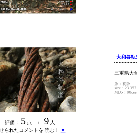
大和谷軌
三重県大
版：初版
size：23.357
MD5：00cee2
5
9
評価：
点 /
人
せられたコメントを 読む！
▼