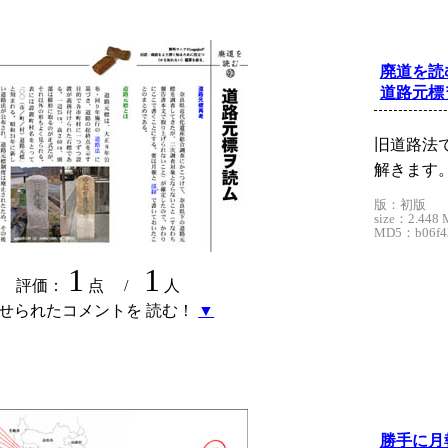
廃道を読
道路元標
旧道路法
解きます
版：初版
size：2.448 
MD5：b06f43
1
1
評価：
点 /
人
せられたコメントを 読む！
▼
勝手に月報 