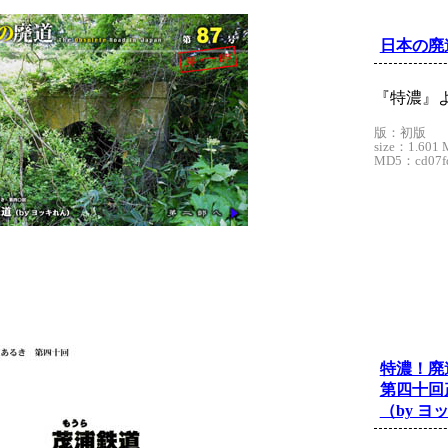
日本の廃
『特濃』
版：初版
size：1.601 
MD5：cd07fd
特濃！廃
第四十回
（by ヨ