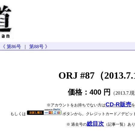
《 第86号
|
第88号 》
ORJ #87（2013.7.
価格：400 円
（2013.7.
CD-R販売
※アカウントをお持ちでない方は
もしくは
ボタンから。クレジットカード／デビッ
総目次
※ 過去号の
（記事一覧）あ