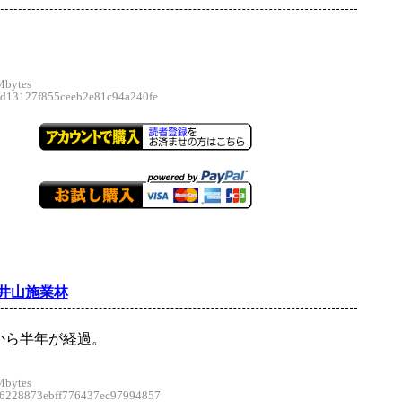
Mbytes
13127f855ceeb2e81c94a240fe
井山施業林
から半年が経過。
Mbytes
228873ebff776437ec97994857