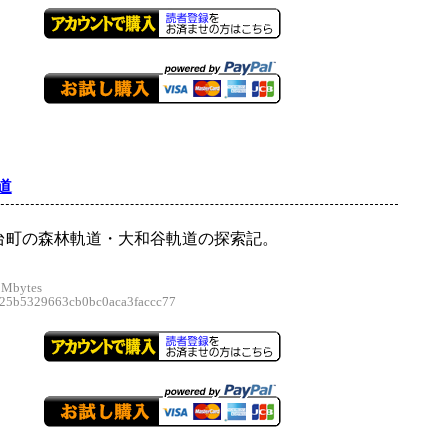
道
台町の森林軌道・大和谷軌道の探索記。
 Mbytes
5b5329663cb0bc0aca3faccc77