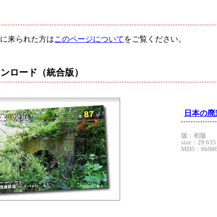
に来られた方は
このページについて
をご覧ください。
ウンロード
（統合版）
日本の廃
版：初版
size：29.635
MD5：6b9869