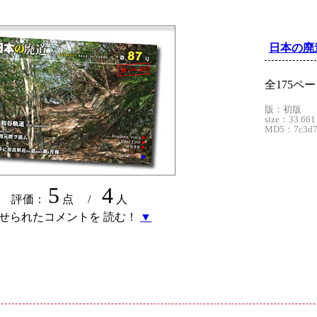
日本の廃
全175ペ
版：初版
size：33.661
MD5：7c3d76
5
4
評価：
点 /
人
せられたコメントを 読む！
▼
ド