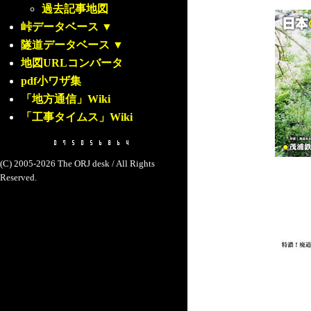
過去記事地図
峠データベース
▼
隧道データベース
▼
地図URLコンバータ
pdf小ワザ集
「地方通信」Wiki
「工事タイムス」Wiki
(C) 2005-2026 The ORJ desk / All Rights
Reserved.