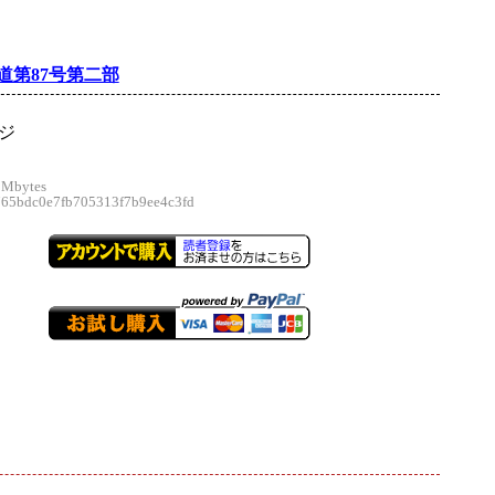
道第87号第二部
ージ
 Mbytes
5bdc0e7fb705313f7b9ee4c3fd