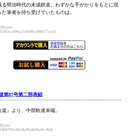
残る明治時代の未成鉄道。わずかな手がかりをもとに現
った筆者を待ち受けていたものは。
 Mbytes
363cc494a210696cd86617e145
道第87号第二部表紙
軌道』より、中部軌道末端。
Mbytes
4b0765c0dc8cf8e4e0ba9e36ab