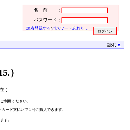
名 前 ：
パスワード：
読者登録する
/
パスワード忘れた…
読む
▼
15.）
現在 ）
をご利用ください。
トカード支払いで１号ご購入できます。
ります。