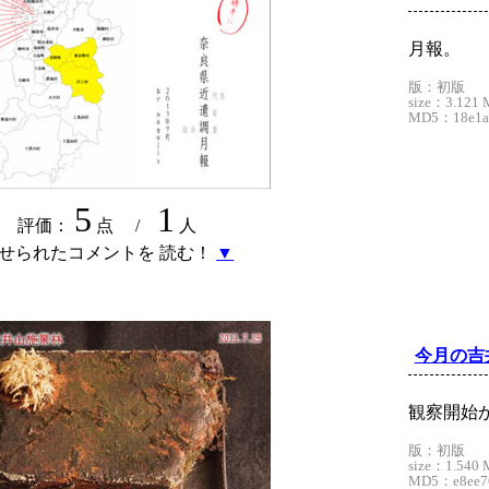
月報。
版：初版
size：3.121 
MD5：18e1ad
5
1
評価：
点 /
人
せられたコメントを 読む！
▼
今月の吉
観察開始
版：初版
size：1.540 
MD5：e8ee76