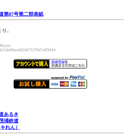
道第87号第二部表紙
より。
Mbytes
c5ab68ae4d24671f78d7a95644
道あるき
茂浦鉄道
ッキれん）