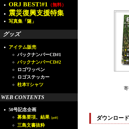
ORJ BEST!#1
（無料）
震災復興支援特集
写真集「隧」
グッズ
アイテム販売
バックナンバーCD#1
バックナンバーCD#2
ロゴワッペン
ロゴステッカー
柱本Tシャツ
寄
WEB CONTENTS
50号記念企画
募集要項
、
結果
ダウンロー
［pdf］
三島文書抜粋