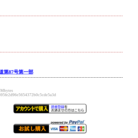
道第87号第一部
 Mbytes
5fe2d96e5654372b0c5cde5a3d