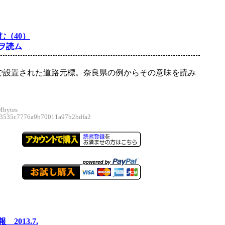
む（40）
ヲ読ム
で設置された道路元標。奈良県の例からその意味を読み
。
Mbytes
535c7776a9b70011a97b2bdfa2
2013.7.