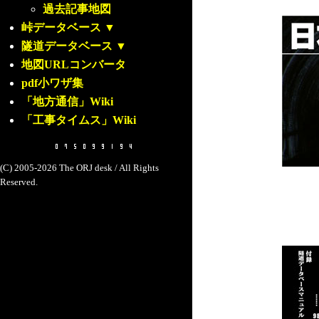
過去記事地図
峠データベース
▼
隧道データベース
▼
地図URLコンバータ
pdf小ワザ集
「地方通信」Wiki
「工事タイムス」Wiki
(C) 2005-2026 The ORJ desk / All Rights
Reserved.