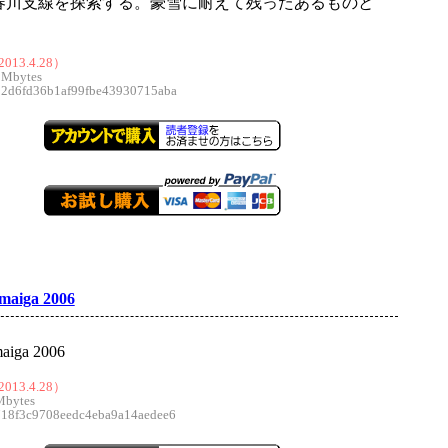
春川支線を探索する。豪雪に耐えて残ったあるものと
。
013.4.28）
 Mbytes
d6fd36b1af99fbe43930715aba
iga 2006
ga 2006
013.4.28）
Mbytes
8f3c9708eedc4eba9a14aedee6