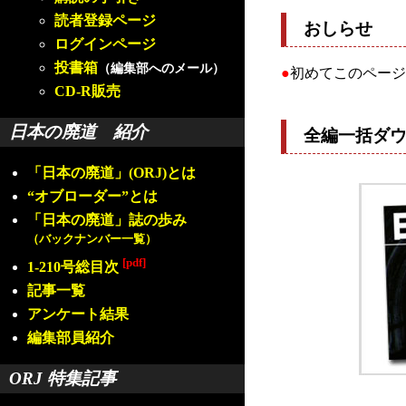
読者登録ページ
おしらせ
ログインページ
投書箱
（編集部へのメール）
●
初めてこのページ
CD-R販売
日本の廃道 紹介
全編一括ダ
「日本の廃道」(ORJ)とは
“オブローダー”とは
「日本の廃道」誌の歩み
（バックナンバー一覧）
[pdf]
1-210号総目次
記事一覧
アンケート結果
編集部員紹介
ORJ 特集記事