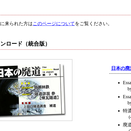
に来られた方は
このページについて
をご覧ください。
ウンロード
（統合版）
日本の廃
Es
b
Es
by
特
(4
廃
(