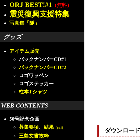
ORJ BEST!#1
（無料）
震災復興支援特集
写真集「隧」
グッズ
アイテム販売
バックナンバーCD#1
バックナンバーCD#2
ロゴワッペン
ロゴステッカー
柱本Tシャツ
WEB CONTENTS
50号記念企画
募集要項
、
結果
［pdf］
ダウンロー
三島文書抜粋