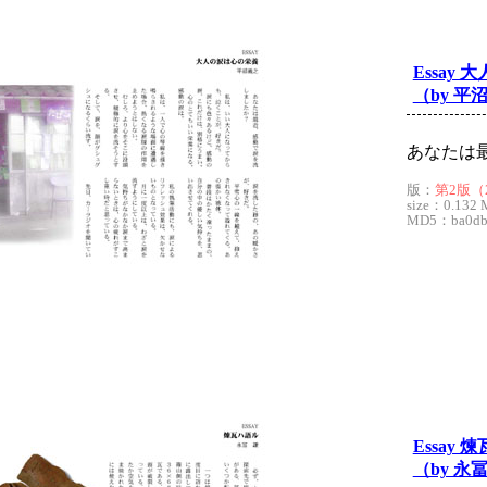
Essay
（by 平
あなたは
版：
第2版（2
size：0.132 
MD5：ba0dbd
Essay 
（by 永冨