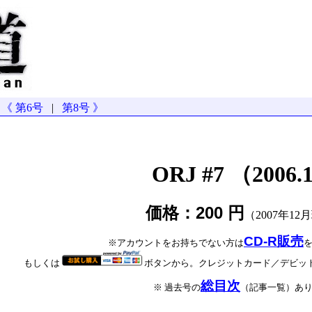
《 第6号
|
第8号 》
ORJ #7 （2006.
価格：200 円
（2007年12
CD-R販売
※アカウントをお持ちでない方は
もしくは
ボタンから。クレジットカード／デビッ
総目次
※ 過去号の
（記事一覧）あ