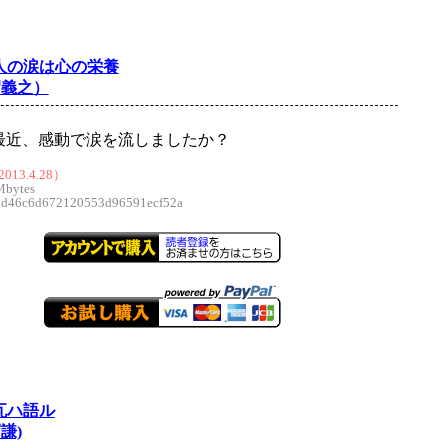
 大人の涙は心の栄養
沼義之）
最近、感動で涙を流しましたか？
013.4.28）
Mbytes
46c6d672120553d96591ecf52a
煉瓦ハ語ル
謙)