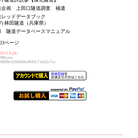
発企画 上田口隧道調査 補遺
道レッドデータブック
7) 林田隧道（兵庫県）
録 隧道データベースマニュアル
03ページ
013.4.28）
 Mbytes
689e32684fded943c71dd2c7cc