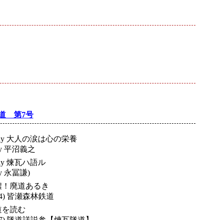
道 第7号
say 大人の涙は心の栄養
y 平沼義之
say 煉瓦ハ語ル
 永冨謙)
濃！廃道あるき
) 皆瀬森林鉄道
道を読む
7) 隧道詳説参【煉瓦隧道】