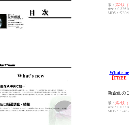
版：
第2版（2
size：0.326 
MD5：f789dc
What's n
【FREE
新企画の
版：
第2版（2
size：0.053 
MD5：52462a