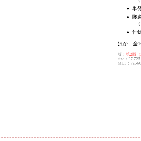
単
隧
(
付
ほか、全1
版：
第2版（2
size：27.725
MD5：7a6669
ド