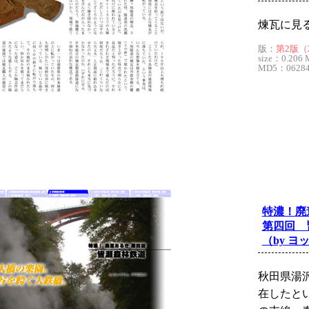
煉瓦に見
版：
第2版（2
size：0.206 
MD5：062844
特濃！廃
第四回 
（by ヨ
秋田県湯
在したとい