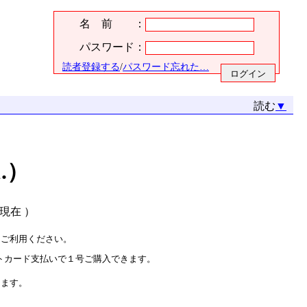
名 前 ：
パスワード：
読者登録する
/
パスワード忘れた…
読む
▼
1.）
月現在 ）
をご利用ください。
トカード支払いで１号ご購入できます。
ります。