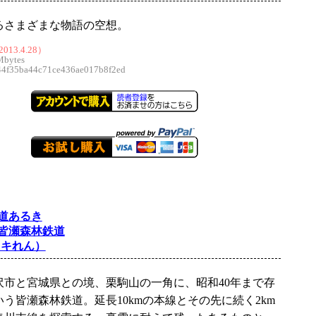
るさまざまな物語の空想。
013.4.28）
Mbytes
f35ba44c71ce436ae017b8f2ed
道あるき
皆瀬森林鉄道
ッキれん）
沢市と宮城県との境、栗駒山の一角に、昭和40年まで存
う皆瀬森林鉄道。延長10kmの本線とその先に続く2km