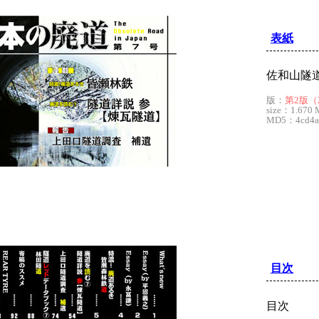
表紙
佐和山隧
版：
第2版（2
size：1.670 
MD5：4cd4ad
目次
目次