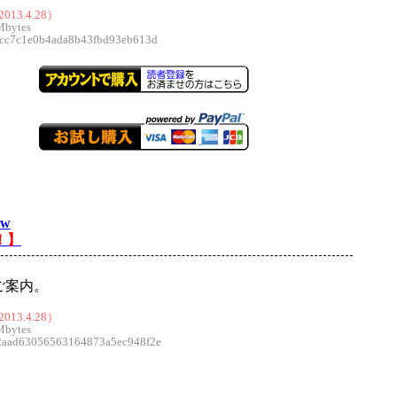
013.4.28）
Mbytes
c7c1e0b4ada8b43fbd93eb613d
ew
！】
ご案内。
013.4.28）
Mbytes
ad63056563164873a5ec948f2e