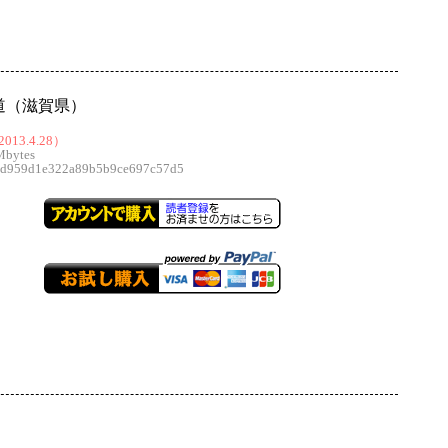
道（滋賀県）
013.4.28）
Mbytes
959d1e322a89b5b9ce697c57d5