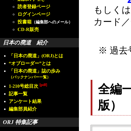
読者登録ページ
もしくは
ログインページ
カード／
投書箱
（編集部へのメール）
CD-R販売
日本の廃道 紹介
※ 過去
「日本の廃道」(ORJ)とは
“オブローダー”とは
「日本の廃道」誌の歩み
（バックナンバー一覧）
[pdf]
全編
1-210号総目次
記事一覧
版）
アンケート結果
編集部員紹介
ORJ 特集記事