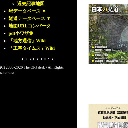
過去記事地図
峠データベース
▼
隧道データベース
▼
地図URLコンバータ
pdf小ワザ集
「地方通信」Wiki
「工事タイムス」Wiki
(C) 2005-2026 The ORJ desk / All Rights
Reserved.