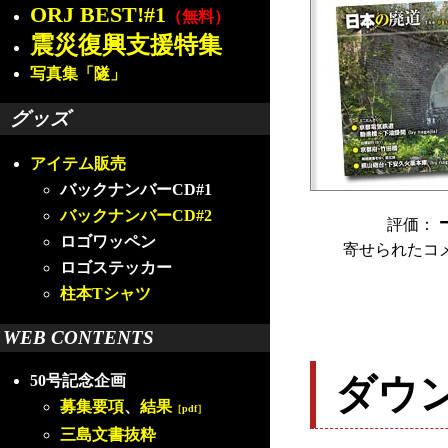
ORJ BEST!#1
（無料）
震災復興支援特集
写真集「隧」
グッズ
アイテム販売
バックナンバーCD#1
バックナンバーCD#2
評価：
ロゴワッペン
寄せられたコ
ロゴステッカー
柱本Tシャツ
WEB CONTENTS
ダウ
50号記念企画
募集要項
、
結果
［pdf］
三島文書抜粋