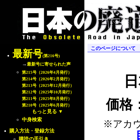
このページについて
最新号
(第216号)
→
最新号に寄せられた声
第215号（2026年4月発行）
日
第214号（2026年2月発行）
第213号（2025年12月発行）
第212号（2025年10月発行）
第211号（2025年8月発行）
価格：
第210号（2025年6月発行）
もっと見る
▼
中身検索
※アカ
購入方法・登録方法
購読の手引き