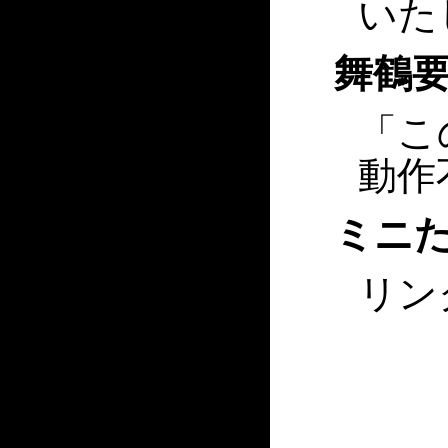
いた
舞鶴要
「こ
動作
ミニた
リン