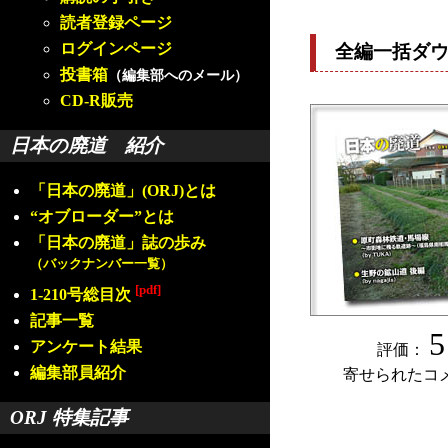
読者登録ページ
ログインページ
全編一括ダ
投書箱
（編集部へのメール）
CD-R販売
日本の廃道 紹介
「日本の廃道」(ORJ)とは
“オブローダー”とは
「日本の廃道」誌の歩み
（バックナンバー一覧）
[pdf]
1-210号総目次
記事一覧
5
アンケート結果
評価：
編集部員紹介
寄せられたコ
ORJ 特集記事