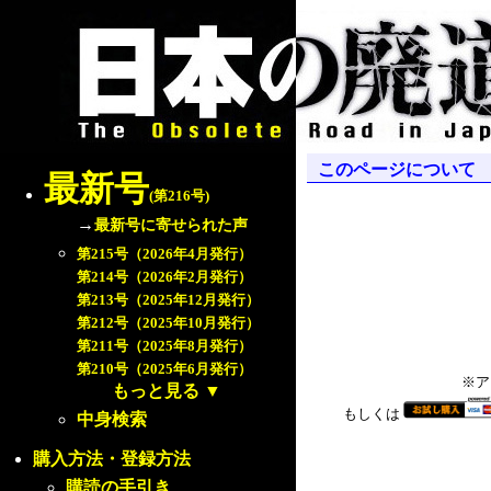
このページについて
最新号
(第216号)
→
最新号に寄せられた声
第215号（2026年4月発行）
第214号（2026年2月発行）
第213号（2025年12月発行）
第212号（2025年10月発行）
第211号（2025年8月発行）
第210号（2025年6月発行）
※ア
もっと見る
▼
もしくは
中身検索
購入方法・登録方法
購読の手引き