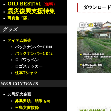
ORJ BEST!#1
（無料）
ダウンロー
震災復興支援特集
写真集「隧」
グッズ
アイテム販売
バックナンバーCD#1
バックナンバーCD#2
ロゴワッペン
ロゴステッカー
柱本Tシャツ
WEB CONTENTS
50号記念企画
募集要項
、
結果
［pdf］
三島文書抜粋