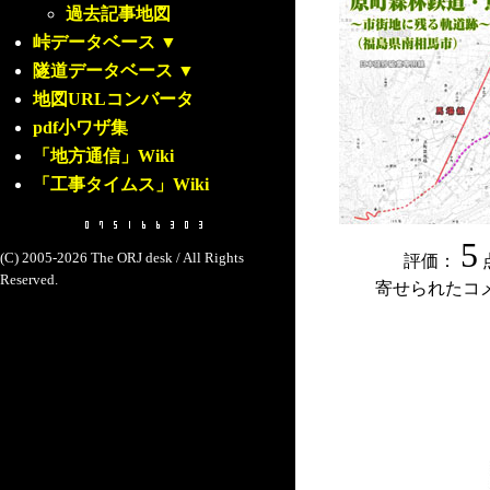
過去記事地図
峠データベース
▼
隧道データベース
▼
地図URLコンバータ
pdf小ワザ集
「地方通信」Wiki
「工事タイムス」Wiki
5
(C) 2005-2026 The ORJ desk / All Rights
評価：
Reserved.
寄せられたコ