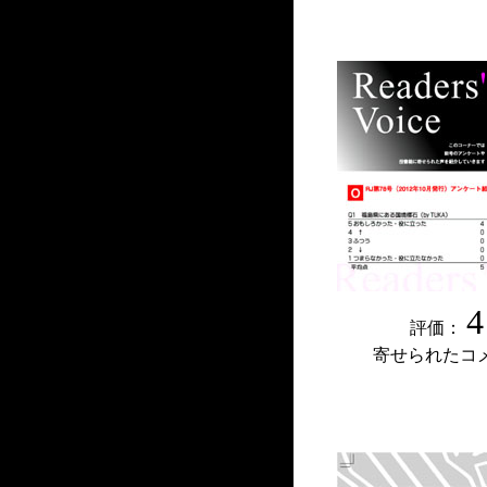
4
評価：
寄せられたコ