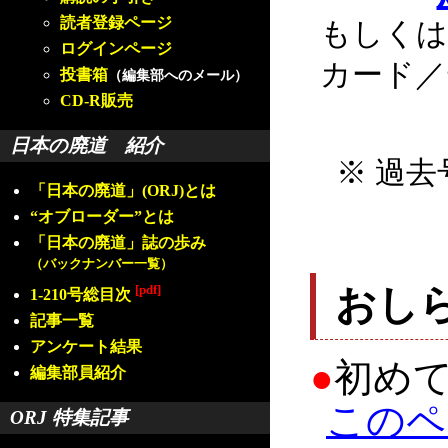
読者登録ページ
もしくは
ログインページ
カード／
投書箱
（編集部へのメール）
CD-R販売
日本の廃道 紹介
※ 過去
「日本の廃道」(ORJ)とは
“オブローダー”とは
「日本の廃道」誌の歩み
（バックナンバー一覧）
[pdf]
おし
1-210号総目次
記事一覧
アンケート結果
●
初め
編集部員紹介
このペ
ORJ 特集記事