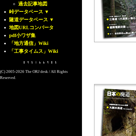
過去記事地図
峠データベース
▼
隧道データベース
▼
地図URLコンバータ
pdf小ワザ集
「地方通信」Wiki
「工事タイムス」Wiki
(C) 2005-2026 The ORJ desk / All Rights
Reserved.