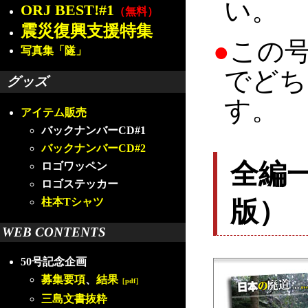
い。
ORJ BEST!#1
（無料）
震災復興支援特集
●
この
写真集「隧」
でどち
グッズ
す。
アイテム販売
バックナンバーCD#1
バックナンバーCD#2
全編
ロゴワッペン
ロゴステッカー
版）
柱本Tシャツ
WEB CONTENTS
50号記念企画
募集要項
、
結果
［pdf］
三島文書抜粋