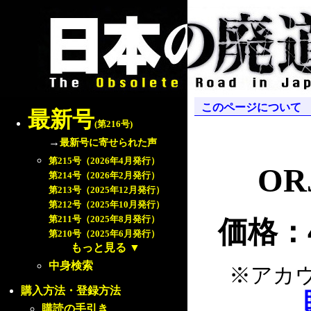
このページについて
最新号
(第216号)
→
最新号に寄せられた声
第215号（2026年4月発行）
ORJ
第214号（2026年2月発行）
第213号（2025年12月発行）
第212号（2025年10月発行）
第211号（2025年8月発行）
価格：4
第210号（2025年6月発行）
もっと見る
▼
中身検索
※アカ
購入方法・登録方法
購読の手引き