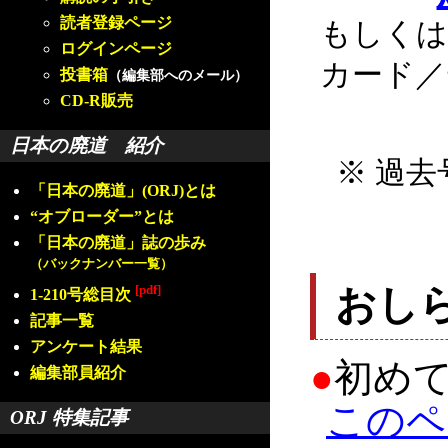
読者登録ページ
もしくは
ログインページ
カード／
投書箱
（編集部へのメール）
CD-R販売
日本の廃道 紹介
※ 過去
「日本の廃道」(ORJ)とは
“オブローダー”とは
「日本の廃道」誌の歩み
（バックナンバー一覧）
[pdf]
おし
1-210号総目次
記事一覧
アンケート結果
●
初め
編集部員紹介
このペ
ORJ 特集記事