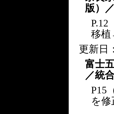
版）／
P.1
移植
更新日：
富士五
／統合
P1
を修