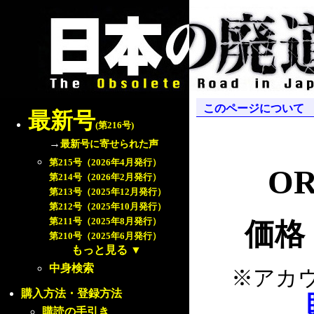
このページについて
最新号
(第216号)
→
最新号に寄せられた声
第215号（2026年4月発行）
OR
第214号（2026年2月発行）
第213号（2025年12月発行）
第212号（2025年10月発行）
第211号（2025年8月発行）
価格：
第210号（2025年6月発行）
もっと見る
▼
中身検索
※アカ
購入方法・登録方法
購読の手引き