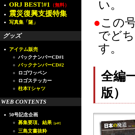
い。
ORJ BEST!#1
（無料）
震災復興支援特集
●
この
写真集「隧」
でどち
グッズ
す。
アイテム販売
バックナンバーCD#1
バックナンバーCD#2
全編
ロゴワッペン
ロゴステッカー
版）
柱本Tシャツ
WEB CONTENTS
50号記念企画
募集要項
、
結果
［pdf］
三島文書抜粋