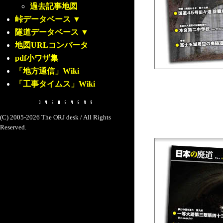
過去記事地図
峠データベース
▼
隧道データベース
▼
地図URLコンバータ
pdf小ワザ集
「地方通信」Wiki
「工事タイムス」Wiki
(C) 2005-2026 The ORJ desk / All Rights
Reserved.