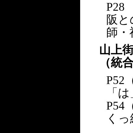
P2
阪と
師・
山上
（統
P5
「は
P54
くっ