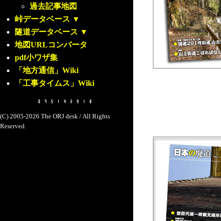
過去記事地図
峠データベース
▼
隧道データベース
▼
地図URLコンバータ
pdf小ワザ集
「地方通信」Wiki
「工事タイムス」Wiki
(C) 2005-2026 The ORJ desk / All Rights
Reserved.