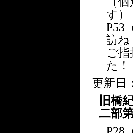
（個
す）
P5
訪ね
ご指
た！
更新日：
旧橋紀
二部第
P2