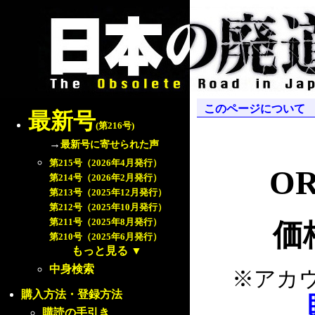
このページについて
最新号
(第216号)
→
最新号に寄せられた声
第215号（2026年4月発行）
OR
第214号（2026年2月発行）
第213号（2025年12月発行）
第212号（2025年10月発行）
第211号（2025年8月発行）
価
第210号（2025年6月発行）
もっと見る
▼
中身検索
※アカ
購入方法・登録方法
購読の手引き