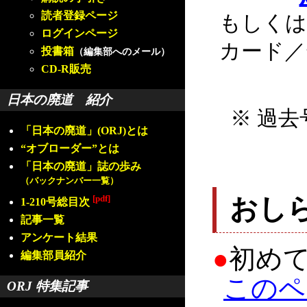
読者登録ページ
もしくは
ログインページ
カード／
投書箱
（編集部へのメール）
CD-R販売
日本の廃道 紹介
※ 過去
「日本の廃道」(ORJ)とは
“オブローダー”とは
「日本の廃道」誌の歩み
（バックナンバー一覧）
[pdf]
おし
1-210号総目次
記事一覧
アンケート結果
●
初め
編集部員紹介
このペ
ORJ 特集記事