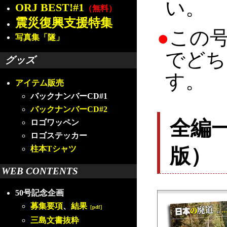
い。
ORJ BEST!#1
（無料）
震災復興支援特集
●
この
写真集「隧」
でどち
グッズ
す。
アイテム販売
バックナンバーCD#1
バックナンバーCD#2
全編
ロゴワッペン
ロゴステッカー
版）
柱本Tシャツ
WEB CONTENTS
50号記念企画
募集要項
、
結果
［pdf］
三島文書抜粋