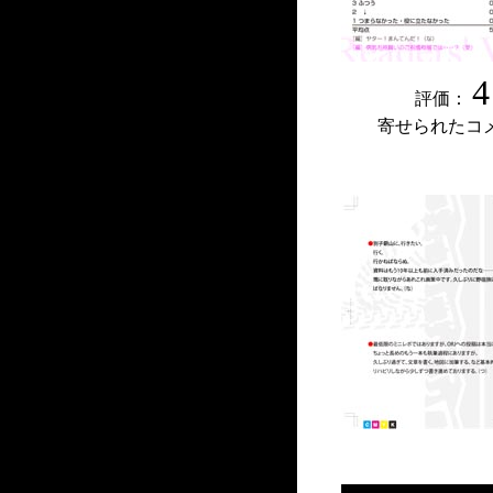
4
評価：
寄せられたコ