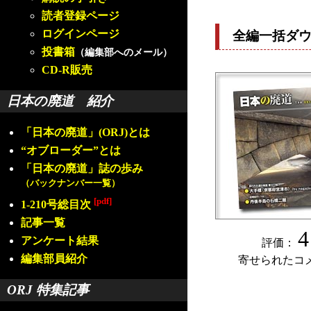
読者登録ページ
ログインページ
全編一括ダ
投書箱
（編集部へのメール）
CD-R販売
日本の廃道 紹介
「日本の廃道」(ORJ)とは
“オブローダー”とは
「日本の廃道」誌の歩み
（バックナンバー一覧）
[pdf]
1-210号総目次
記事一覧
4
アンケート結果
評価：
編集部員紹介
寄せられたコ
ORJ 特集記事