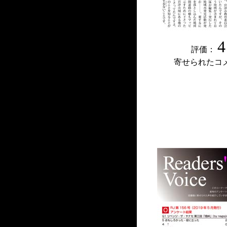
4
評価：
寄せられたコ