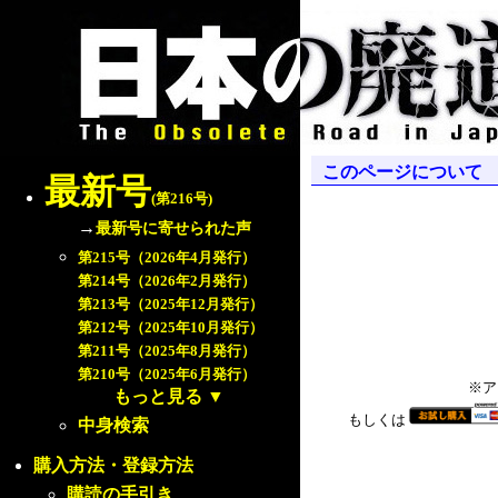
このページについて
最新号
(第216号)
→
最新号に寄せられた声
第215号（2026年4月発行）
第214号（2026年2月発行）
第213号（2025年12月発行）
第212号（2025年10月発行）
第211号（2025年8月発行）
第210号（2025年6月発行）
※ア
もっと見る
▼
もしくは
中身検索
購入方法・登録方法
購読の手引き