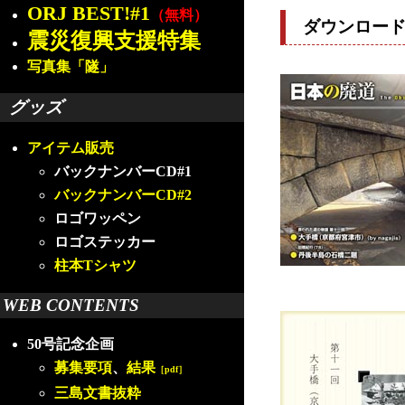
ORJ BEST!#1
（無料）
ダウンロー
震災復興支援特集
写真集「隧」
グッズ
アイテム販売
バックナンバーCD#1
バックナンバーCD#2
ロゴワッペン
ロゴステッカー
柱本Tシャツ
WEB CONTENTS
50号記念企画
募集要項
、
結果
［pdf］
三島文書抜粋