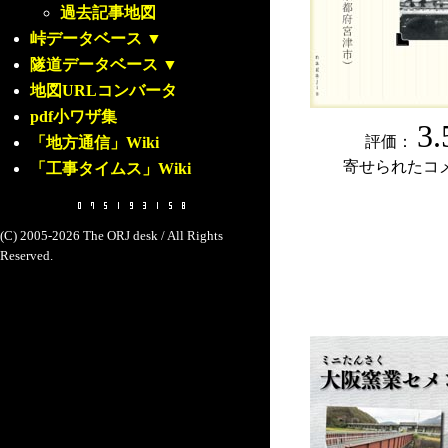
過去記事地図
峠データベース
▼
隧道データベース
▼
地図URLコンバータ
pdf小ワザ集
3.
評価：
「地方通信」Wiki
寄せられたコ
「工事タイムス」Wiki
(C) 2005-2026 The ORJ desk / All Rights
Reserved.