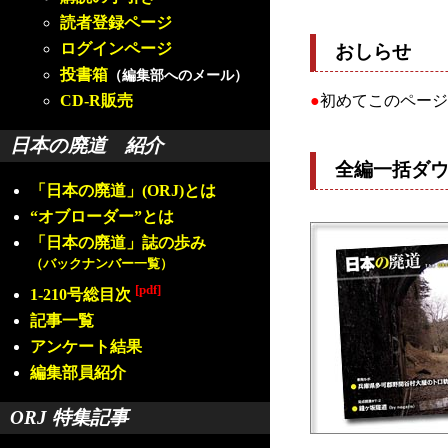
読者登録ページ
ログインページ
おしらせ
投書箱
（編集部へのメール）
CD-R販売
●
初めてこのページ
日本の廃道 紹介
全編一括ダ
「日本の廃道」(ORJ)とは
“オブローダー”とは
「日本の廃道」誌の歩み
（バックナンバー一覧）
[pdf]
1-210号総目次
記事一覧
アンケート結果
編集部員紹介
ORJ 特集記事