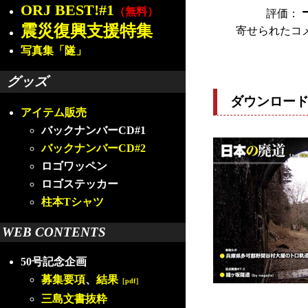
ORJ BEST!#1
（無料）
評価：
震災復興支援特集
寄せられたコ
写真集「隧」
グッズ
ダウンロー
アイテム販売
バックナンバーCD#1
バックナンバーCD#2
ロゴワッペン
ロゴステッカー
柱本Tシャツ
WEB CONTENTS
50号記念企画
募集要項
、
結果
［pdf］
三島文書抜粋