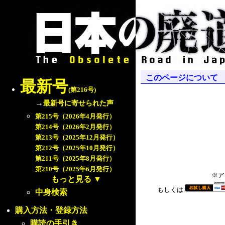
このページについて
最新号
(第216号)
→
最新号に寄せられた声
第215号（2026年4月発行）
第214号（2026年2月発行）
第213号（2025年12月発行）
第212号（2025年10月発行）
第211号（2025年8月発行）
第210号（2025年6月発行）
※ア
もっと見る
▼
もしくは
中身検索
購入方法・登録方法
購読の手引き