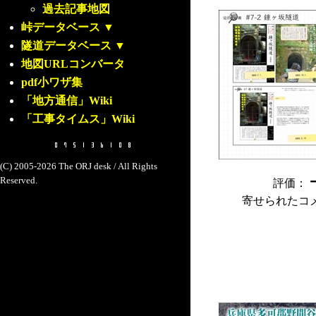
過去記事地図
峠データベース
▼
隧道データベース
▼
地図URLコンバータ
pdf小ワザ集
「地方通信」Wiki
「工事タイムス」Wiki
(C) 2005-2026 The ORJ desk / All Rights
Reserved.
評価：
寄せられたコ