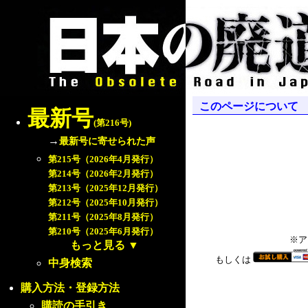
このページについて
最新号
(第216号)
→
最新号に寄せられた声
第215号（2026年4月発行）
第214号（2026年2月発行）
第213号（2025年12月発行）
第212号（2025年10月発行）
第211号（2025年8月発行）
第210号（2025年6月発行）
※ア
もっと見る
▼
もしくは
中身検索
購入方法・登録方法
購読の手引き