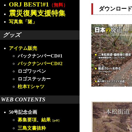
ORJ BEST!#1
（無料）
ダウンロー
震災復興支援特集
写真集「隧」
グッズ
アイテム販売
バックナンバーCD#1
バックナンバーCD#2
ロゴワッペン
ロゴステッカー
柱本Tシャツ
WEB CONTENTS
50号記念企画
募集要項
、
結果
［pdf］
三島文書抜粋