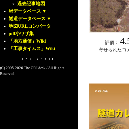
過去記事地図
峠データベース
▼
隧道データベース
▼
地図URLコンバータ
pdf小ワザ集
4.
「地方通信」Wiki
評価：
「工事タイムス」Wiki
寄せられたコ
(C) 2005-2026 The ORJ desk / All Rights
Reserved.