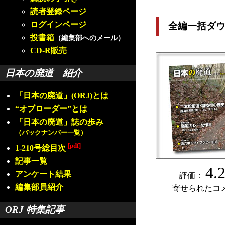
読者登録ページ
ログインページ
全編一括ダ
投書箱
（編集部へのメール）
CD-R販売
日本の廃道 紹介
「日本の廃道」(ORJ)とは
“オブローダー”とは
「日本の廃道」誌の歩み
（バックナンバー一覧）
[pdf]
1-210号総目次
記事一覧
4.
アンケート結果
評価：
編集部員紹介
寄せられたコ
ORJ 特集記事