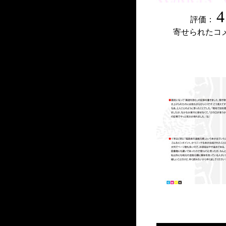
4
評価：
寄せられたコ