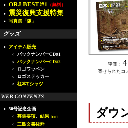
ORJ BEST!#1
（無料）
震災復興支援特集
写真集「隧」
グッズ
アイテム販売
バックナンバーCD#1
4
バックナンバーCD#2
評価：
ロゴワッペン
寄せられたコ
ロゴステッカー
柱本Tシャツ
WEB CONTENTS
ダウ
50号記念企画
募集要項
、
結果
［pdf］
三島文書抜粋