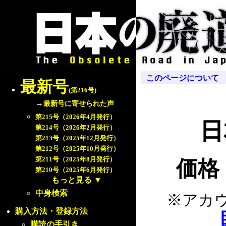
このページについて
最新号
(第216号)
→
最新号に寄せられた声
第215号（2026年4月発行）
日
第214号（2026年2月発行）
第213号（2025年12月発行）
第212号（2025年10月発行）
第211号（2025年8月発行）
価格：
第210号（2025年6月発行）
もっと見る
▼
中身検索
※アカ
購入方法・登録方法
購読の手引き