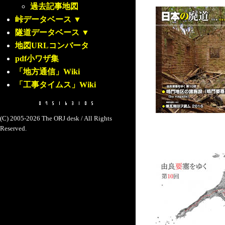
過去記事地図
峠データベース
▼
隧道データベース
▼
地図URLコンバータ
pdf小ワザ集
「地方通信」Wiki
「工事タイムス」Wiki
(C) 2005-2026 The ORJ desk / All Rights
Reserved.