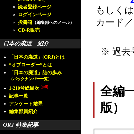
読者登録ページ
もしくは
ログインページ
カード／
投書箱
（編集部へのメール）
CD-R販売
日本の廃道 紹介
※ 過去
「日本の廃道」(ORJ)とは
“オブローダー”とは
「日本の廃道」誌の歩み
（バックナンバー一覧）
[pdf]
全編
1-210号総目次
記事一覧
版）
アンケート結果
編集部員紹介
ORJ 特集記事