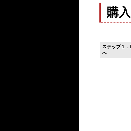
購
ステップ１．P
へ