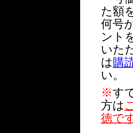
た額
何号
ント
いた
は
購
い。
※
す
方は
徳で