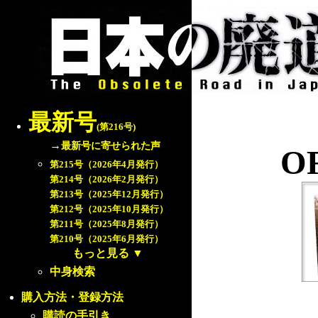
最新号
(第216号)
→
最新号に寄せられた声
OR
第215号（2026年4月発行）
第214号（2026年2月発行）
第213号（2025年12月発行）
第212号（2025年10月発行）
第211号（2025年8月発行）
第210号（2025年6月発行）
もっと見る
▼
中身検索
購入方法・登録方法
購読の手引き