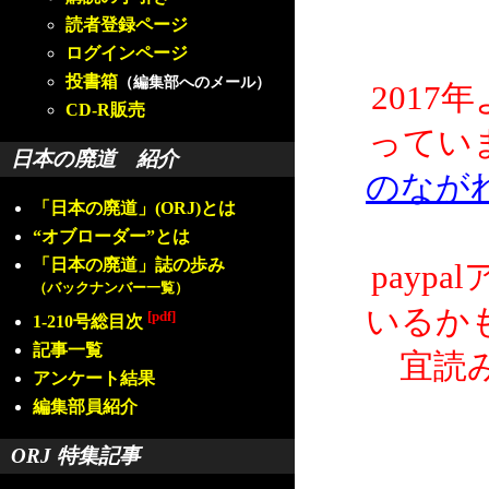
読者登録ページ
ログインページ
投書箱
（編集部へのメール）
2017
CD-R販売
ってい
日本の廃道 紹介
のなが
「日本の廃道」(ORJ)とは
“オブローダー”とは
「日本の廃道」誌の歩み
payp
（バックナンバー一覧）
いるか
[pdf]
1-210号総目次
記事一覧
宜読
アンケート結果
編集部員紹介
ORJ 特集記事