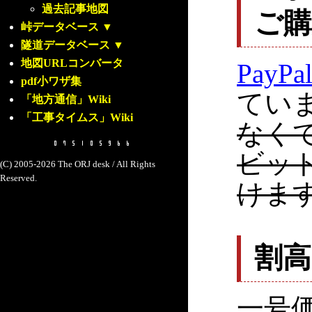
過去記事地図
ご
峠データベース
▼
隧道データベース
▼
地図URLコンバータ
PayPa
pdf小ワザ集
てい
「地方通信」Wiki
「工事タイムス」Wiki
なく
ビッ
(C) 2005-2026 The ORJ desk / All Rights
Reserved.
けま
割
一号価