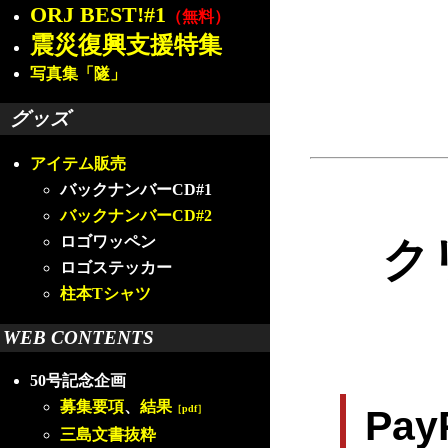
ORJ BEST!#1
（無料）
震災復興支援特集
写真集「隧」
グッズ
アイテム販売
バックナンバーCD#1
バックナンバーCD#2
ロゴワッペン
ク
ロゴステッカー
柱本Tシャツ
WEB CONTENTS
50号記念企画
募集要項
、
結果
［pdf］
Pa
三島文書抜粋