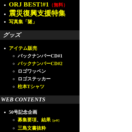
ORJ BEST!#1
（無料）
震災復興支援特集
写真集「隧」
グッズ
アイテム販売
バックナンバーCD#1
バックナンバーCD#2
ロゴワッペン
ロゴステッカー
柱本Tシャツ
WEB CONTENTS
50号記念企画
募集要項
、
結果
［pdf］
三島文書抜粋