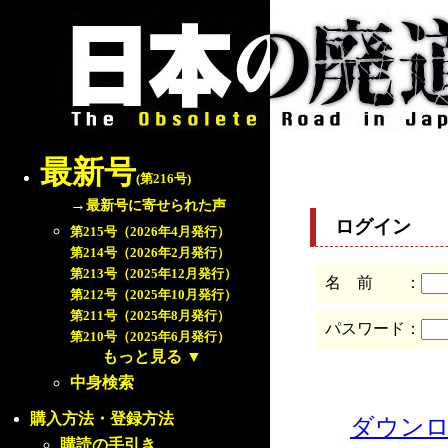
最新号
(第216号)
→
最新号に寄せられた声
ログイン
第215号（2026年4月発行）
第214号（2026年2月発行）
第213号（2025年12月発行）
名 前 ：
第212号（2025年10月発行）
第211号（2025年8月発行）
パスワード：
第210号（2025年6月発行）
もっと見る
▼
中身検索
購入方法・登録方法
ダウン
購読の手引き