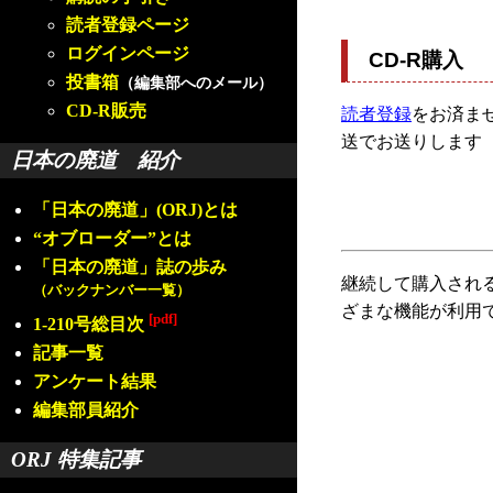
読者登録ページ
ログインページ
CD-R購入
投書箱
（編集部へのメール）
CD-R販売
読者登録
をお済ませ
送でお送りします
日本の廃道 紹介
「日本の廃道」(ORJ)とは
“オブローダー”とは
「日本の廃道」誌の歩み
継続して購入され
（バックナンバー一覧）
ざまな機能が利用
[pdf]
1-210号総目次
記事一覧
アンケート結果
編集部員紹介
ORJ 特集記事