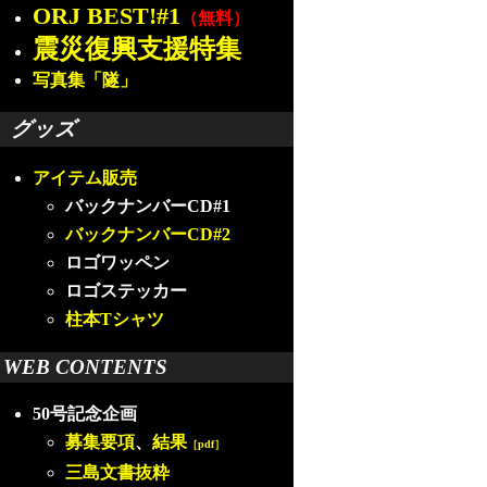
ORJ BEST!#1
（無料）
震災復興支援特集
写真集「隧」
グッズ
アイテム販売
バックナンバーCD#1
バックナンバーCD#2
ロゴワッペン
ロゴステッカー
柱本Tシャツ
WEB CONTENTS
50号記念企画
募集要項
、
結果
［pdf］
三島文書抜粋