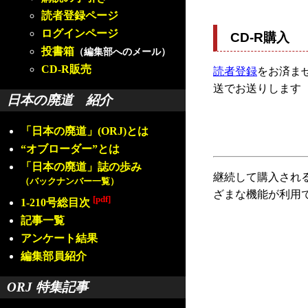
読者登録ページ
ログインページ
CD-R購入
投書箱
（編集部へのメール）
CD-R販売
読者登録
をお済ませ
送でお送りします
日本の廃道 紹介
「日本の廃道」(ORJ)とは
“オブローダー”とは
「日本の廃道」誌の歩み
継続して購入され
（バックナンバー一覧）
ざまな機能が利用
[pdf]
1-210号総目次
記事一覧
アンケート結果
編集部員紹介
ORJ 特集記事