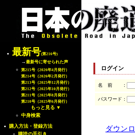
最新号
(第216号)
→
最新号に寄せられた声
ログイン
第215号（2026年4月発行）
第214号（2026年2月発行）
第213号（2025年12月発行）
名 前 ：
第212号（2025年10月発行）
第211号（2025年8月発行）
パスワード：
第210号（2025年6月発行）
もっと見る
▼
中身検索
購入方法・登録方法
ダウン
購読の手引き