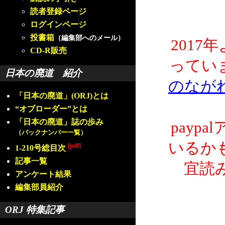
読者登録ページ
ログインページ
投書箱
（編集部へのメール）
2017
CD-R販売
ってい
日本の廃道 紹介
のなが
「日本の廃道」(ORJ)とは
“オブローダー”とは
「日本の廃道」誌の歩み
payp
（バックナンバー一覧）
いるか
[pdf]
1-210号総目次
記事一覧
宜読
アンケート結果
編集部員紹介
ORJ 特集記事