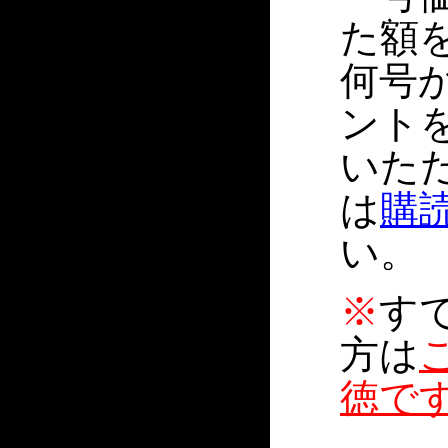
た額
何号
ント
いた
は
購
い。
※
す
方は
徳で