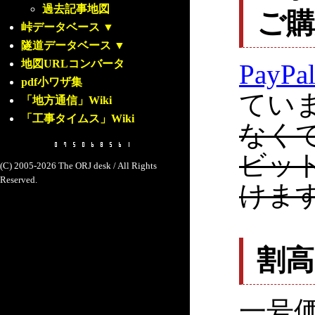
過去記事地図
ご
峠データベース
▼
隧道データベース
▼
地図URLコンバータ
PayPa
pdf小ワザ集
てい
「地方通信」Wiki
「工事タイムス」Wiki
なく
ビッ
(C) 2005-2026 The ORJ desk / All Rights
Reserved.
けま
割
一号価