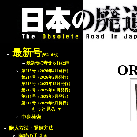
最新号
(第216号)
→
最新号に寄せられた声
ORJ
第215号（2026年4月発行）
第214号（2026年2月発行）
第213号（2025年12月発行）
第212号（2025年10月発行）
第211号（2025年8月発行）
第210号（2025年6月発行）
もっと見る
▼
中身検索
購入方法・登録方法
購読の手引き