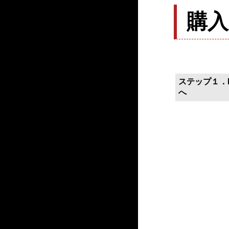
購
ステップ１．P
へ