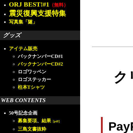
ORJ BEST!#1
（無料）
震災復興支援特集
写真集「隧」
グッズ
アイテム販売
バックナンバーCD#1
バックナンバーCD#2
ロゴワッペン
ク
ロゴステッカー
柱本Tシャツ
WEB CONTENTS
50号記念企画
募集要項
、
結果
［pdf］
Pa
三島文書抜粋