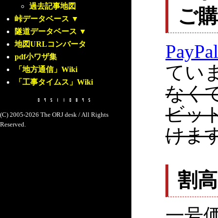
過去記事地図
ご
峠データベース
▼
隧道データベース
▼
地図URLコンバータ
PayPa
pdf小ワザ集
てい
「地方通信」Wiki
「工事タイムス」Wiki
なく
ビッ
(C) 2005-2026 The ORJ desk / All Rights
Reserved.
けま
割
一号価