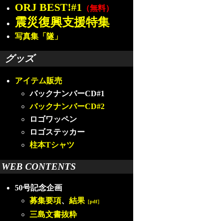
ORJ BEST!#1
（無料）
震災復興支援特集
写真集「隧」
グッズ
アイテム販売
バックナンバーCD#1
バックナンバーCD#2
ロゴワッペン
ロゴステッカー
柱本Tシャツ
WEB CONTENTS
50号記念企画
募集要項
、
結果
［pdf］
三島文書抜粋