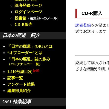
読者登録ページ
ログインページ
CD-R購入
投書箱
（編集部へのメール）
CD-R販売
読者登録
をお済ませ
送でお送りします
日本の廃道 紹介
「日本の廃道」(ORJ)とは
“オブローダー”とは
「日本の廃道」誌の歩み
継続して購入され
（バックナンバー一覧）
ざまな機能が利用
[pdf]
1-210号総目次
記事一覧
アンケート結果
編集部員紹介
ORJ 特集記事