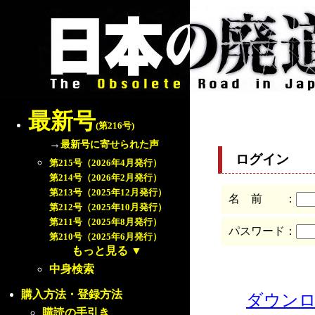
最新号
(第216号)
→
最新号に寄せられた声
ログイン
第215号（2026年4月発行）
第214号（2026年2月発行）
第213号（2025年12月発行）
名 前 ：
第212号（2025年10月発行）
第211号（2025年8月発行）
パスワード：
第210号（2025年6月発行）
もっと見る
▼
中身検索
購入方法・登録方法
ダウン
購読の手引き