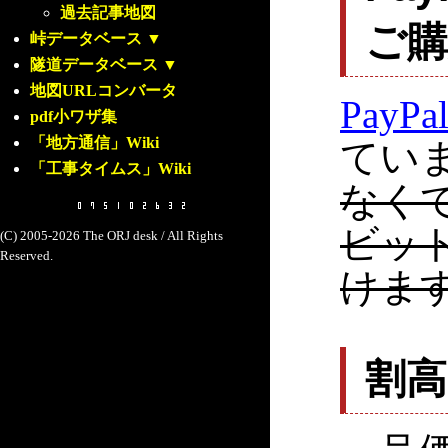
過去記事地図
ご
峠データベース
▼
隧道データベース
▼
地図URLコンバータ
PayPa
pdf小ワザ集
「地方通信」Wiki
てい
「工事タイムス」Wiki
なく
ビッ
(C) 2005-2026 The ORJ desk / All Rights
Reserved.
けま
割