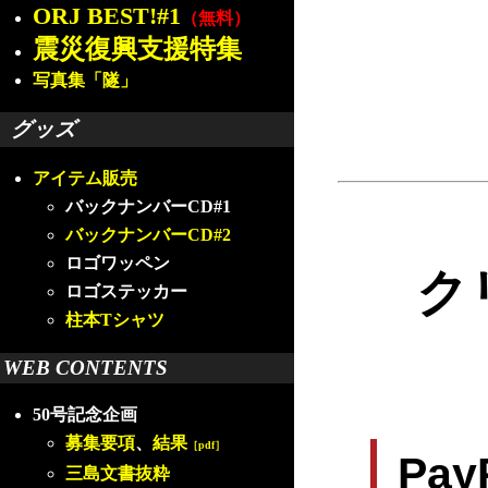
ORJ BEST!#1
（無料）
震災復興支援特集
写真集「隧」
グッズ
アイテム販売
バックナンバーCD#1
バックナンバーCD#2
ロゴワッペン
ク
ロゴステッカー
柱本Tシャツ
WEB CONTENTS
50号記念企画
募集要項
、
結果
［pdf］
Pa
三島文書抜粋