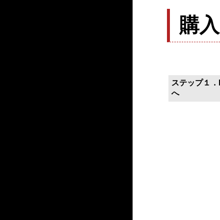
購
ステップ１．P
へ