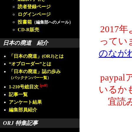
読者登録ページ
ログインページ
投書箱
（編集部へのメール）
2017
CD-R販売
ってい
日本の廃道 紹介
のなが
「日本の廃道」(ORJ)とは
“オブローダー”とは
「日本の廃道」誌の歩み
payp
（バックナンバー一覧）
[pdf]
1-210号総目次
いるか
記事一覧
宜読
アンケート結果
編集部員紹介
ORJ 特集記事