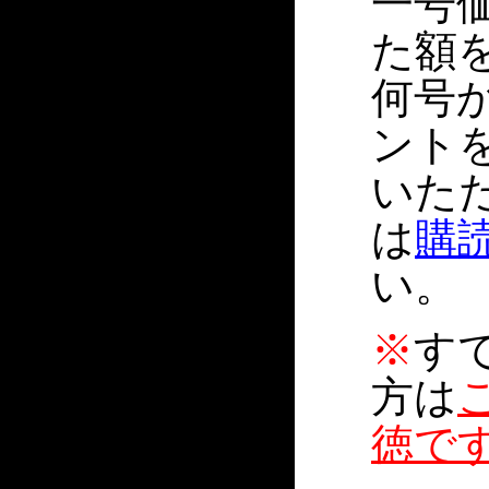
一号価
た額
何号
ント
いた
は
購
い。
※
す
方は
徳で