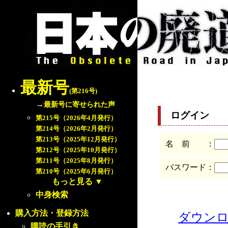
最新号
(第216号)
→
最新号に寄せられた声
ログイン
第215号（2026年4月発行）
第214号（2026年2月発行）
第213号（2025年12月発行）
名 前 ：
第212号（2025年10月発行）
第211号（2025年8月発行）
パスワード：
第210号（2025年6月発行）
もっと見る
▼
中身検索
購入方法・登録方法
ダウン
購読の手引き