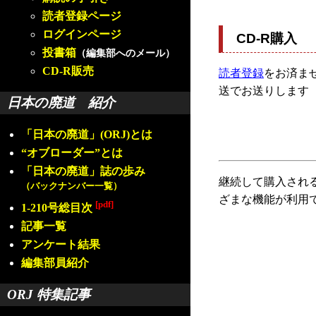
読者登録ページ
ログインページ
CD-R購入
投書箱
（編集部へのメール）
CD-R販売
読者登録
をお済ませ
送でお送りします
日本の廃道 紹介
「日本の廃道」(ORJ)とは
“オブローダー”とは
「日本の廃道」誌の歩み
継続して購入され
（バックナンバー一覧）
ざまな機能が利用
[pdf]
1-210号総目次
記事一覧
アンケート結果
編集部員紹介
ORJ 特集記事