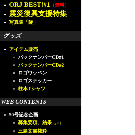
ORJ BEST!#1
（無料）
震災復興支援特集
写真集「隧」
グッズ
アイテム販売
バックナンバーCD#1
バックナンバーCD#2
ロゴワッペン
ロゴステッカー
柱本Tシャツ
WEB CONTENTS
50号記念企画
募集要項
、
結果
［pdf］
三島文書抜粋