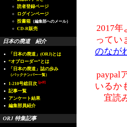
読者登録ページ
ログインページ
投書箱
（編集部へのメール）
2017
CD-R販売
ってい
日本の廃道 紹介
のなが
「日本の廃道」(ORJ)とは
“オブローダー”とは
「日本の廃道」誌の歩み
payp
（バックナンバー一覧）
[pdf]
1-210号総目次
いるか
記事一覧
宜読
アンケート結果
編集部員紹介
ORJ 特集記事