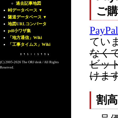
過去記事地図
ご
峠データベース
▼
隧道データベース
▼
地図URLコンバータ
PayPa
pdf小ワザ集
「地方通信」Wiki
てい
「工事タイムス」Wiki
なく
ビッ
(C) 2005-2026 The ORJ desk / All Rights
Reserved.
けま
割