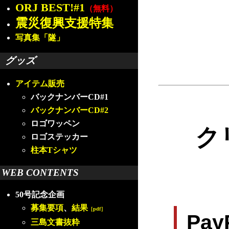
ORJ BEST!#1
（無料）
震災復興支援特集
写真集「隧」
グッズ
アイテム販売
バックナンバーCD#1
バックナンバーCD#2
ロゴワッペン
ク
ロゴステッカー
柱本Tシャツ
WEB CONTENTS
50号記念企画
募集要項
、
結果
［pdf］
Pa
三島文書抜粋