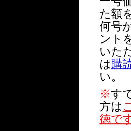
一号価
た額
何号
ント
いた
は
購
い。
※
す
方は
徳で