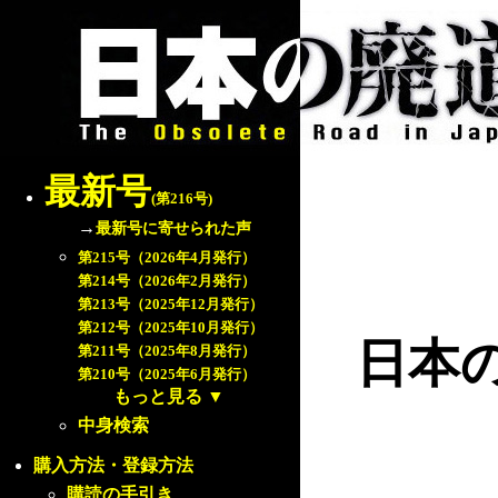
最新号
(第216号)
→
最新号に寄せられた声
第215号（2026年4月発行）
第214号（2026年2月発行）
第213号（2025年12月発行）
第212号（2025年10月発行）
日本
第211号（2025年8月発行）
第210号（2025年6月発行）
もっと見る
▼
中身検索
購入方法・登録方法
購読の手引き